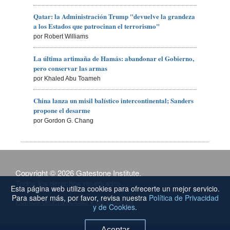
Qatar: la Administración Trump "devuelve la grandeza
a los Estados que patrocinan el terrorismo"
por Robert Williams
La última artimaña de Hamás: abandonar el Gobierno,
pero conservar las armas
por Khaled Abu Toameh
China lanza un misil balístico intercontinental; Sanders
propone el desarme
por Gordon G. Chang
Copyright © 2026 Gatestone Institute.
Todos los derechos reservados.
Esta página web utiliza cookies para ofrecerte un mejor servicio.
Para saber más, por favor, revisa nuestra
Política de Privacidad
Política de Privacidad y de Cookies
y de Cookies
.
Aceptar