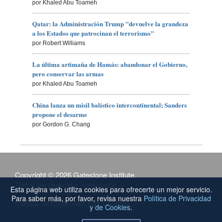
por Khaled Abu Toameh
Qatar: la Administración Trump "devuelve la grandeza
a los Estados que patrocinan el terrorismo"
por Robert Williams
La última artimaña de Hamás: abandonar el Gobierno,
pero conservar las armas
por Khaled Abu Toameh
China lanza un misil balístico intercontinental; Sanders
propone el desarme
por Gordon G. Chang
Copyright © 2026 Gatestone Institute.
Todos los derechos reservados.
Esta página web utiliza cookies para ofrecerte un mejor servicio.
Para saber más, por favor, revisa nuestra
Política de Privacidad
Política de Privacidad y de Cookies
y de Cookies
.