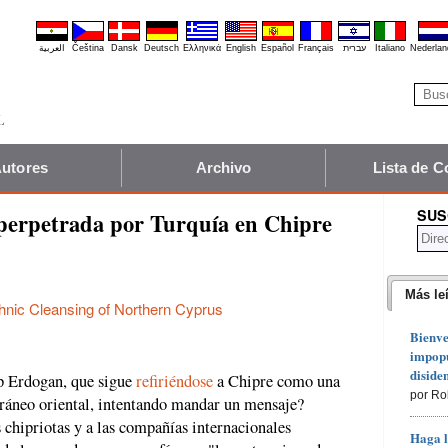
العربية
Čeština
Dansk
Deutsch
Ελληνικά
English
Español
Français
עברית
Italiano
Nederlan
utores
Archivo
Lista de C
SUS
a perpetrada por Turquía en Chipre
Más le
hnic Cleansing of Northern Cyprus
Bienve
impopu
diside
ip Erdogan, que sigue
refiriéndose
a Chipre como una
por Ro
ráneo oriental, intentando mandar un mensaje?
 chipriotas y a las compañías internacionales
Haga l