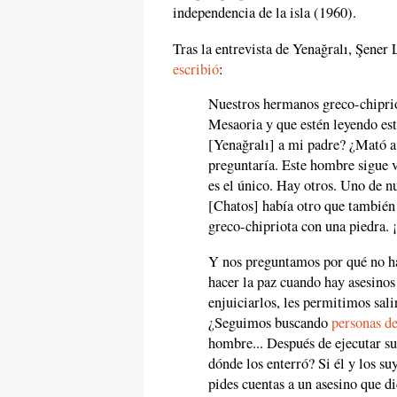
independencia de la isla (1960).
Tras la entrevista de Yenağralı, Şener 
escribió
:
Nuestros hermanos greco-chiprio
Mesaoria y que estén leyendo es
[Yenağralı] a mi padre? ¿Mató 
preguntaría. Este hombre sigue 
es el único. Hay otros. Uno de n
[Chatos] había otro que también
greco-chipriota con una piedra. ¡
Y nos preguntamos por qué no h
hacer la paz cuando hay asesinos
enjuiciarlos, les permitimos salir
¿Seguimos buscando
personas d
hombre... Después de ejecutar su 
dónde los enterró? Si él y los su
pides cuentas a un asesino que di