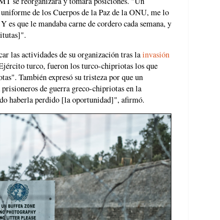
MT se reorganizara y tomara posiciones. "Un
niforme de los Cuerpos de la Paz de la ONU, me lo
. Y es que le mandaba carne de cordero cada semana, y
tutas]".
ar las actividades de su organización tras la
invasión
jército turco, fueron los turco-chipriotas los que
otas". También expresó su tristeza por que un
prisioneros de guerra greco-chipriotas en la
do haberla perdido [la oportunidad]", afirmó.