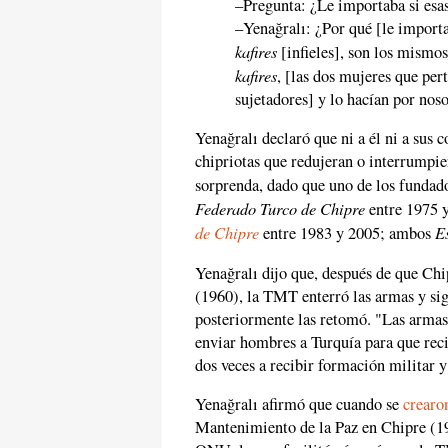
–Pregunta: ¿Le importaba si esas
–Yenağralı: ¿Por qué [le importa
kafires
[infieles], son los mismos
kafires
, [las dos mujeres que per
sujetadores] y lo hacían por noso
Yenağralı declaró que ni a él ni a sus 
chipriotas que redujeran o interrumpi
sorprenda, dado que uno de los fundad
Federado Turco de Chipre
entre 1975 y
de Chipre
E
entre 1983 y 2005; ambos
Yenağralı dijo que, después de que Ch
(1960), la TMT enterró las armas y sig
posteriormente las retomó. "Las arma
enviar hombres a Turquía para que reci
dos veces a recibir formación militar y
Yenağralı afirmó que cuando se
crearo
Mantenimiento de la Paz en Chipre (19