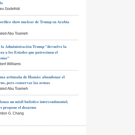
lo
ieu Godefridi
rorífico show nuclear de Trump en Arabia
aled Abu Toameh
 la Administración Trump "devuelve la
za a los Estados que patrocinan el
rismo"
bert Williams
ima artimaña de Hamás: abandonar el
no, pero conservar las armas
aled Abu Toameh
lanza un misil balístico intercontinental;
s propone el desarme
rdon G. Chang