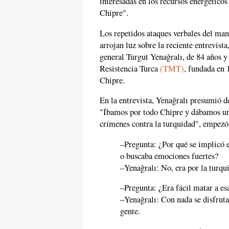
interesadas en los recursos energéticos
Chipre".
Los repetidos ataques verbales del man
arrojan luz sobre la reciente entrevista
general Turgut Yenağralı, de 84 años 
Resistencia Turca
(TMT)
, fundada en 
Chipre.
En la entrevista, Yenağralı presumió d
"Íbamos por todo Chipre y dábamos un
crímenes contra la turquidad", empezó
–Pregunta: ¿Por qué se implicó e
o buscaba emociones fuertes?
–Yenağralı: No, era por la turqu
–Pregunta: ¿Era fácil matar a es
–Yenağralı: Con nada se disfruta
gente.