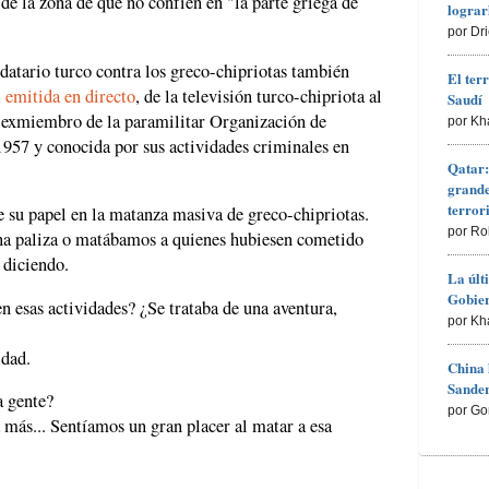
 de la zona de que no confíen en "la parte griega de
lograr
por Dr
datario turco contra los greco-chipriotas también
El ter
,
emitida en directo
, de la televisión turco-chipriota al
Saudí
y exmiembro de la paramilitar Organización de
por Kh
1957 y conocida por sus actividades criminales en
Qatar:
grande
terro
e su papel en la matanza masiva de greco-chipriotas.
por Ro
a paliza o matábamos a quienes hubiesen cometido
 diciendo.
La últ
Gobier
n esas actividades? ¿Se trataba de una aventura,
por Kh
idad.
China 
Sander
a gente?
por Go
 más... Sentíamos un gran placer al matar a esa