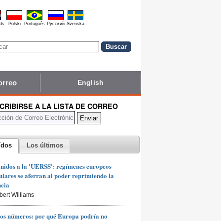
ds
Polski
Português
Pyccĸий
Svenska
orreo
English
CRIBIRSE A LA LISTA DE CORREO
ídos
Los últimos
nidos a la 'UERSS': regímenes europeos
lares se aferran al poder reprimiendo la
ncia
bert Williams
os números: por qué Europa podría no