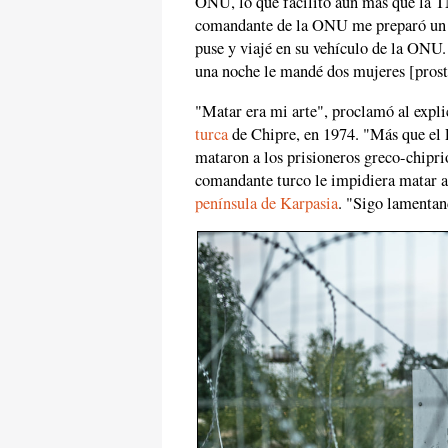
ONU, lo que facilitó aún más que la T
comandante de la ONU me preparó un u
puse y viajé en su vehículo de la ONU
una noche le mandé dos mujeres [prosti
"Matar era mi arte", proclamó al explic
turca
de Chipre, en 1974. "Más que el E
mataron a los prisioneros greco-chipri
comandante turco le impidiera matar a 
península de Karpasia
. "Sigo lamentan