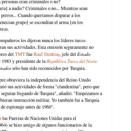
 personas eran criminales o no?
ría] a nadie? Criminales o no... Mientras sean
 perros... Cuando queríamos disparar a los
tenecían grupo] se escondían el arma [en los
tros.
compañeros les dijeron nunca los líderes turco-
eran sus actividades. Esta omisión seguramente no
Estado
ores del
TMT
fue
Rauf Denktaş
, jefe del
República Turca del Norte
 1983 y presidente de la
stados
sólo han sido reconocidos por Turquía.
ipre obtuviera la independencia del Reino Unido
uió sus actividades de forma "clandestina", pero que
s seguían llegando de Turquía", añadió. "Empezamos a
bieran instrucción militar. Yo también fui a Turquía
 de espionaje antes de 1960".
n
las Fuerzas de Naciones Unidas para el
64) se hizo amigo de algunos funcionarios de la