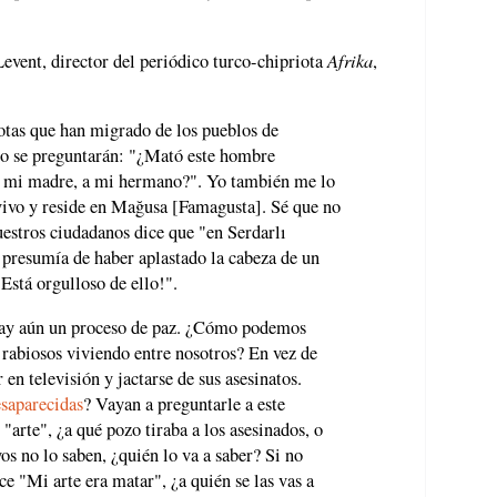
Afrika
Levent, director del periódico turco-chipriota
,
tas que han migrado de los pueblos de
to se preguntarán: "¿Mató este hombre
a mi madre, a mi hermano?". Yo también me lo
vivo y reside en Mağusa [Famagusta]. Sé que no
uestros ciudadanos dice que "en Serdarlı
 presumía de haber aplastado la cabeza de un
Está orgulloso de ello!".
ay aún un proceso de paz. ¿Cómo podemos
 rabiosos viviendo entre nosotros? En vez de
 en televisión y jactarse de sus asesinatos.
esaparecidas
? Vayan a preguntarle a este
"arte", ¿a qué pozo tiraba a los asesinados, o
yos no lo saben, ¿quién lo va a saber? Si no
ce "Mi arte era matar", ¿a quién se las vas a