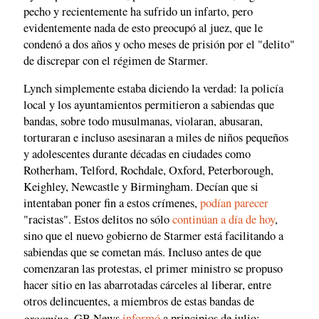
pecho y recientemente ha sufrido un infarto, pero
evidentemente nada de esto preocupó al juez, que le
condenó a dos años y ocho meses de prisión por el "delito"
de discrepar con el régimen de Starmer.
Lynch simplemente estaba diciendo la verdad: la policía
local y los ayuntamientos permitieron a sabiendas que
bandas, sobre todo musulmanas, violaran, abusaran,
torturaran e incluso asesinaran a miles de niños pequeños
y adolescentes durante décadas en ciudades como
Rotherham, Telford, Rochdale, Oxford, Peterborough,
Keighley, Newcastle y Birmingham. Decían que si
intentaban poner fin a estos crímenes,
podían parecer
"racistas". Estos delitos no sólo
continúan a día de hoy
,
sino que el nuevo gobierno de Starmer está facilitando a
sabiendas que se cometan más. Incluso antes de que
comenzaran las protestas, el primer ministro se propuso
hacer sitio en las abarrotadas cárceles al liberar, entre
otros delincuentes, a miembros de estas bandas de
grooming
. GB News
informó
a principios de julio: