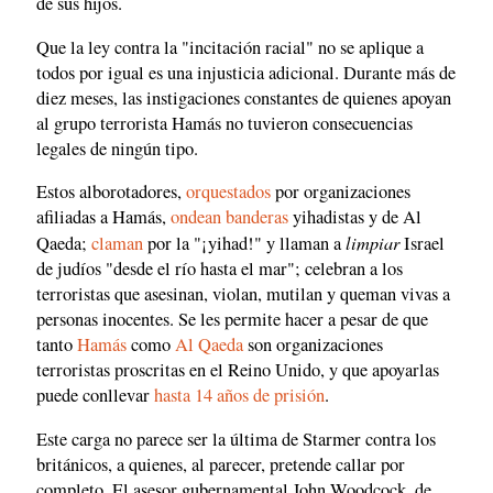
de sus hijos.
Que la ley contra la "incitación racial" no se aplique a
todos por igual es una injusticia adicional. Durante más de
diez meses, las instigaciones constantes de quienes apoyan
al grupo terrorista Hamás no tuvieron consecuencias
legales de ningún tipo.
Estos alborotadores,
orquestados
por organizaciones
afiliadas a Hamás,
ondean
banderas
yihadistas y de Al
limpiar
Qaeda;
claman
por la "¡yihad!" y llaman a
Israel
de judíos "desde el río hasta el mar"; celebran a los
terroristas que asesinan, violan, mutilan y queman vivas a
personas inocentes. Se les permite hacer a pesar de que
tanto
Hamás
como
Al Qaeda
son organizaciones
terroristas proscritas en el Reino Unido, y que apoyarlas
puede conllevar
hasta 14 años de prisión
.
Este carga no parece ser la última de Starmer contra los
británicos, a quienes, al parecer, pretende callar por
completo. El asesor gubernamental John Woodcock, de