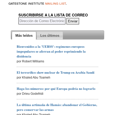
gatestone institute
mailing list
.
SUSCRIBIRSE A LA LISTA DE CORREO
Más leídos
Los últimos
Bienvenidos a la 'UERSS': regímenes europeos
impopulares se aferran al poder reprimiendo la
disidencia
por Robert Williams
El terrorífico show nuclear de Trump en Arabia Saudí
por Khaled Abu Toameh
Haga los números: por qué Europa podría no lograrlo
por Drieu Godefridi
La última artimaña de Hamás: abandonar el Gobierno,
pero conservar las armas
por Khaled Abu Toameh