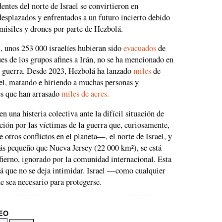
dentes del norte de Israel se convirtieron en
desplazados y enfrentados a un futuro incierto debido
 misiles y drones por parte de Hezbolá.
, unos 253 000 israelíes hubieran sido
evacuados
de
ues de los grupos afines a Irán, no se ha mencionado en
la guerra. Desde 2023, Hezbolá ha lanzado
miles
de
ael, matando e hiriendo a muchas personas y
es que han arrasado
miles de acres.
 una histeria colectiva ante la difícil situación de
ión por las víctimas de la guerra que, curiosamente,
e otros conflictos en el planeta—, el norte de Israel, y
más pequeño que Nueva Jersey (22 000 km²), se está
ierno, ignorado por la comunidad internacional. Esta
lá que no se deja intimidar. Israel —como cualquier
e sea necesario para protegerse.
REO