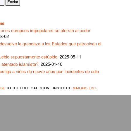
ams
enes europeos impopulares se aferran al poder
08-02
devuelve la grandeza a los Estados que patrocinan el
 pueblo supuestamente estúpido
, 2025-05-11
 atentado islamista?
, 2025-01-16
vestiga a niños de nueve años por 'incidentes de odio
ibe
to the free gatestone institute
mailing list
.