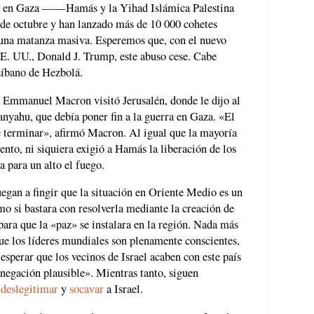
rán en Gaza ——Hamás y la Yihad Islámica Palestina
 de octubre y han lanzado más de 10 000 cohetes
o una matanza masiva. Esperemos que, con el nuevo
EE. UU., Donald J. Trump, este abuso cese. Cabe
 Líbano de Hezbolá.
s Emmanuel Macron visitó Jerusalén, donde le dijo al
nyahu, que debía poner fin a la guerra en Gaza. «El
e terminar», afirmó Macron. Al igual que la mayoría
nto, ni siquiera exigió a Hamás la liberación de los
 para un alto el fuego.
gan a fingir que la situación en Oriente Medio es un
omo si bastara con resolverla mediante la creación de
para que la «paz» se instalara en la región. Nada más
ue los líderes mundiales son plenamente conscientes,
sperar que los vecinos de Israel acaben con este país
«negación plausible». Mientras tanto, siguen
a
deslegitimar
y
socavar
a Israel.