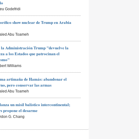
lo
ieu Godefridi
rorífico show nuclear de Trump en Arabia
aled Abu Toameh
 la Administración Trump "devuelve la
za a los Estados que patrocinan el
rismo"
bert Williams
ima artimaña de Hamás: abandonar el
no, pero conservar las armas
aled Abu Toameh
lanza un misil balístico intercontinental;
s propone el desarme
rdon G. Chang