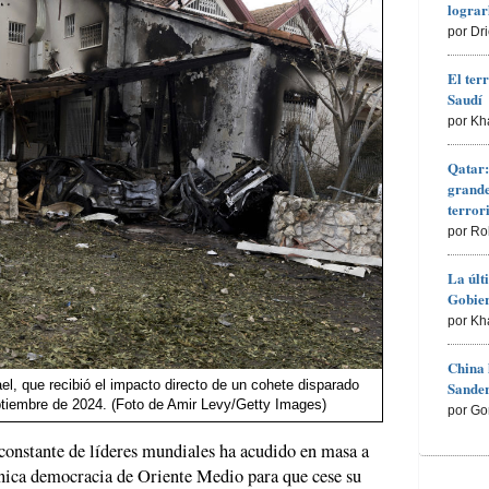
lograr
por Dr
El ter
Saudí
por Kh
Qatar:
grande
terro
por Ro
La últ
Gobier
por Kh
China 
l, que recibió el impacto directo de un cohete disparado
Sander
ptiembre de 2024. (Foto de Amir Levy/Getty Images)
por Go
 constante de líderes mundiales ha acudido en masa a
 única democracia de Oriente Medio para que cese su