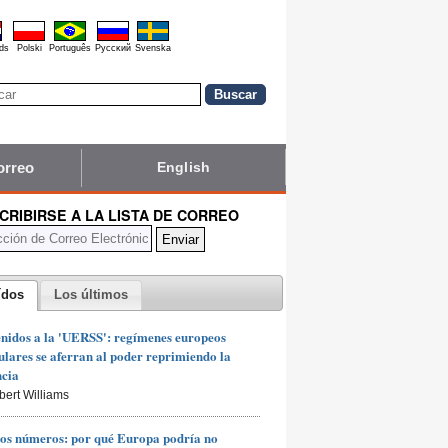
ds
Polski
Português
Pyccĸий
Svenska
orreo
English
CRIBIRSE A LA LISTA DE CORREO
ídos
Los últimos
nidos a la 'UERSS': regímenes europeos
lares se aferran al poder reprimiendo la
ncia
bert Williams
os números: por qué Europa podría no