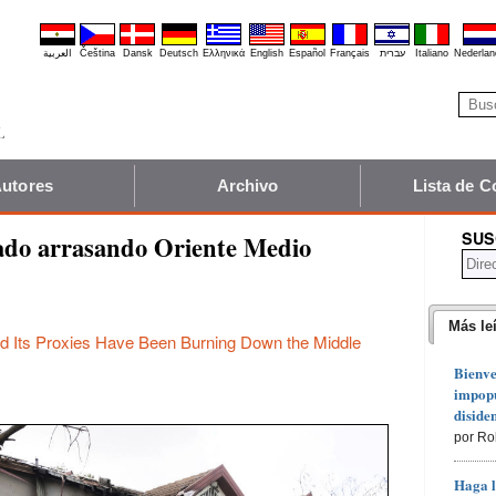
العربية
Čeština
Dansk
Deutsch
Ελληνικά
English
Español
Français
עברית
Italiano
Nederlan
utores
Archivo
Lista de C
SUS
tado arrasando Oriente Medio
Más le
nd Its Proxies Have Been Burning Down the Middle
Bienve
impopu
diside
por Ro
Haga l