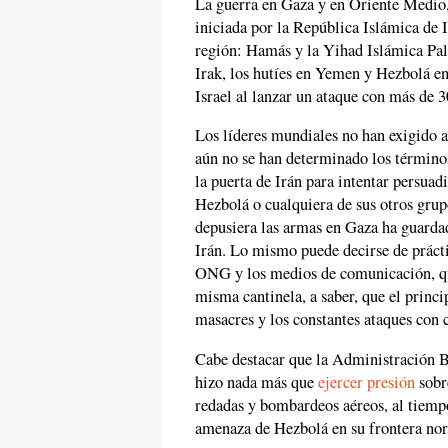
La guerra en Gaza y en Oriente Medio, 
iniciada por la República Islámica de I
región: Hamás y la Yihad Islámica Pales
Irak, los hutíes en Yemen y Hezbolá en
Israel al lanzar un ataque con más de 3
Los líderes mundiales no han exigido a
aún no se han determinado los término
la puerta de Irán para intentar persua
Hezbolá o cualquiera de sus otros gru
depusiera las armas en Gaza ha guardad
Irán. Lo mismo puede decirse de práct
ONG y los medios de comunicación, que
misma cantinela, a saber, que el princi
masacres y los constantes ataques con 
Cabe destacar que la Administración Bi
hizo nada más que
ejercer presión
sobre
redadas y bombardeos aéreos, al tiempo
amenaza de Hezbolá en su frontera nor