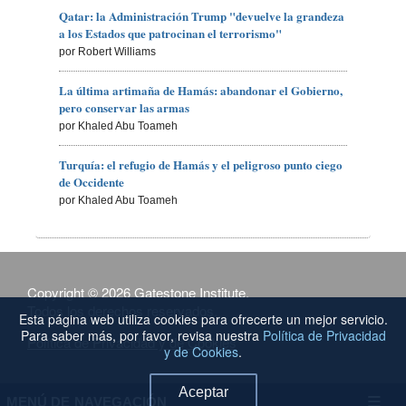
Qatar: la Administración Trump "devuelve la grandeza
a los Estados que patrocinan el terrorismo"
por Robert Williams
La última artimaña de Hamás: abandonar el Gobierno,
pero conservar las armas
por Khaled Abu Toameh
Turquía: el refugio de Hamás y el peligroso punto ciego
de Occidente
por Khaled Abu Toameh
Copyright © 2026 Gatestone Institute.
Todos los derechos reservados.
Esta página web utiliza cookies para ofrecerte un mejor servicio.
Para saber más, por favor, revisa nuestra
Política de Privacidad
Política de Privacidad y de Cookies
y de Cookies
.
Aceptar
MENÚ DE NAVEGACIÓN