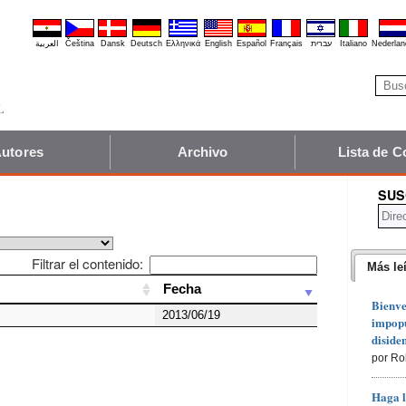
العربية
Čeština
Dansk
Deutsch
Ελληνικά
English
Español
Français
עברית
Italiano
Nederlan
utores
Archivo
Lista de C
SUS
Filtrar el contenido:
Más le
Fecha
Fecha
Bienve
2013/06/19
impopu
diside
por Ro
Haga l