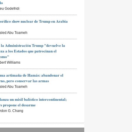
lo
ieu Godefridi
rorífico show nuclear de Trump en Arabia
aled Abu Toameh
 la Administración Trump "devuelve la
za a los Estados que patrocinan el
rismo"
bert Williams
ima artimaña de Hamás: abandonar el
no, pero conservar las armas
aled Abu Toameh
lanza un misil balístico intercontinental;
s propone el desarme
rdon G. Chang