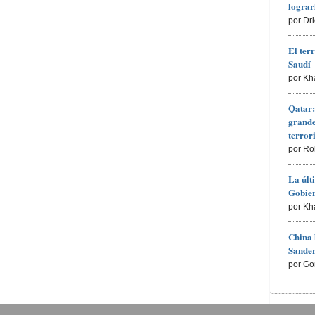
lograr
por Dr
El ter
Saudí
por Kh
Qatar:
grande
terro
por Ro
La últ
Gobier
por Kh
China 
Sander
por Go