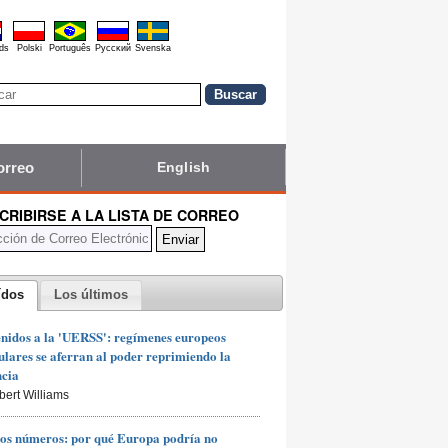
ds
Polski
Português
Pyccĸий
Svenska
orreo
English
CRIBIRSE A LA LISTA DE CORREO
ídos
Los últimos
nidos a la 'UERSS': regímenes europeos
lares se aferran al poder reprimiendo la
ncia
bert Williams
os números: por qué Europa podría no