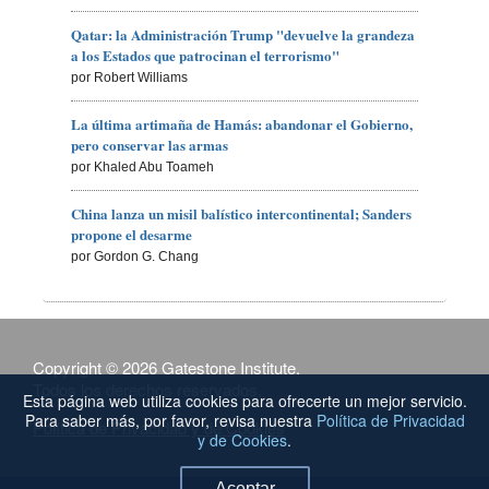
Qatar: la Administración Trump "devuelve la grandeza
a los Estados que patrocinan el terrorismo"
por Robert Williams
La última artimaña de Hamás: abandonar el Gobierno,
pero conservar las armas
por Khaled Abu Toameh
China lanza un misil balístico intercontinental; Sanders
propone el desarme
por Gordon G. Chang
Copyright © 2026 Gatestone Institute.
Todos los derechos reservados.
Esta página web utiliza cookies para ofrecerte un mejor servicio.
Para saber más, por favor, revisa nuestra
Política de Privacidad
Política de Privacidad y de Cookies
y de Cookies
.
Aceptar