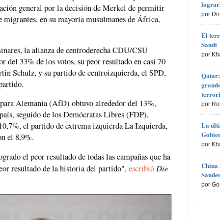
lograr
ación general por la decisión de Merkel de permitir
por Dr
de migrantes, en su mayoría musulmanes de África,
El ter
Saudí
iminares, la alianza de centroderecha CDU/CSU
por Kh
 del 33% de los votos, su peor resultado en casi 70
rtin Schulz, y su partido de centroizquierda, el SPD,
Qatar:
partido.
grande
terro
a para Alemania (AfD) obtuvo alrededor del 13%,
por Ro
l país, seguido de los Demócratas Libres (FDP),
La últ
l 10,7%, el partido de extrema izquierda La Izquierda,
Gobier
on el 8,9%.
por Kh
ogrado el peor resultado de todas las campañas que ha
China 
Die
or resultado de la historia del partido",
escribió
Sander
por Go