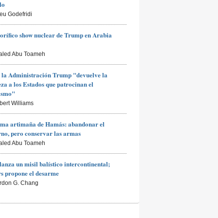
lo
ieu Godefridi
rorífico show nuclear de Trump en Arabia
aled Abu Toameh
 la Administración Trump "devuelve la
za a los Estados que patrocinan el
rismo"
bert Williams
ima artimaña de Hamás: abandonar el
no, pero conservar las armas
aled Abu Toameh
lanza un misil balístico intercontinental;
s propone el desarme
rdon G. Chang