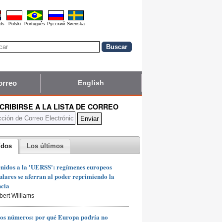
ds
Polski
Português
Pyccĸий
Svenska
orreo
English
CRIBIRSE A LA LISTA DE CORREO
ídos
Los últimos
nidos a la 'UERSS': regímenes europeos
lares se aferran al poder reprimiendo la
ncia
bert Williams
os números: por qué Europa podría no