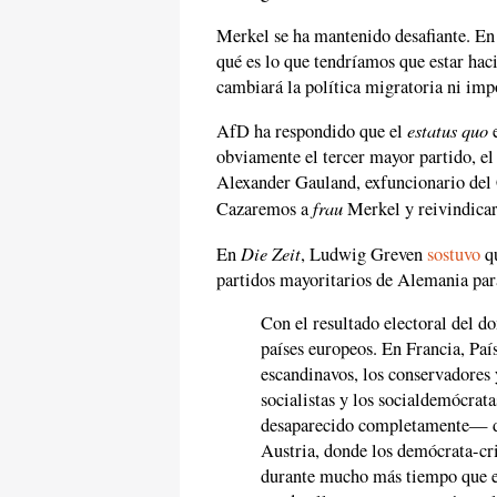
Merkel se ha mantenido desafiante. En 
qué es lo que tendríamos que estar ha
cambiará la política migratoria ni impo
estatus quo
AfD ha respondido que el
e
obviamente el tercer mayor partido, el
Alexander Gauland, exfuncionario del
frau
Cazaremos a
Merkel y reivindicar
Die Zeit
En
, Ludwig Greven
sostuvo
qu
partidos mayoritarios de Alemania para 
Con el resultado electoral del d
países europeos. En Francia, País
escandinavos, los conservadores 
socialistas y los socialdemócra
desaparecido completamente— de 
Austria, donde los demócrata-cr
durante mucho más tiempo que e