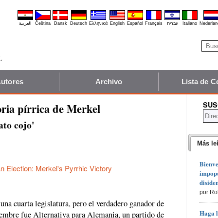
العربية
Čeština
Dansk
Deutsch
Ελληνικά
English
Español
Français
עברית
Italiano
Nederlan
utores
Archivo
Lista de C
SUS
oria pírrica de Merkel
ato cojo'
Más le
Bienve
 Election: Merkel's Pyrrhic Victory
impopu
diside
por Ro
na cuarta legislatura, pero el verdadero ganador de
Haga l
iembre fue Alternativa para Alemania, un partido de