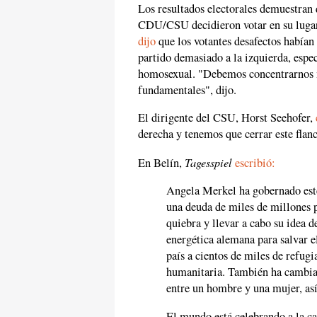
Los resultados electorales demuestran 
CDU/CSU decidieron votar en su lugar 
dijo
que los votantes desafectos había
partido demasiado a la izquierda, espe
homosexual. "Debemos concentrarnos m
fundamentales", dijo.
El dirigente del CSU, Horst Seehofer,
derecha y tenemos que cerrar este flanc
Tagesspiel
En Belín,
escribió:
Angela Merkel ha gobernado este
una deuda de miles de millones p
quiebra y llevar a cabo su idea 
energética alemana para salvar e
país a cientos de miles de refug
humanitaria. También ha cambi
entre un hombre y una mujer, así 
El mundo está celebrando a la ca