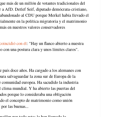
que más de un millón de votantes tradicionales del
a AfD. Detlef Seif, diputado demócrata-cristiano,
n abandonado al CDU porque Merkel había llevado el
cialmente en la política migratoria y el matrimonio
ás en nuestros valores conservadores
coincidió con él
: "Hay un flanco abierto a nuestra
o con una postura clara y unos límites claros".
 país doce años. Ha cargado a los alemanes con
ara salvaguardar la zona sur de Europa de la
de comunidad europea. Ha sacudido la industria
l clima mundial. Y ha abierto las puertas del
iados porque lo consideraba una obligación
ado el concepto de matrimonio como unión
por las buenas...
nciller por todo esto: la han llamado la