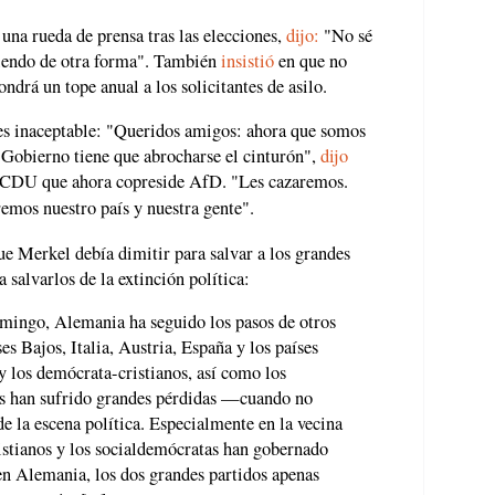
una rueda de prensa tras las elecciones,
dijo:
"No sé
ciendo de otra forma". También
insistió
en que no
ndrá un tope anual a los solicitantes de asilo.
s inaceptable: "Queridos amigos: ahora que somos
 Gobierno tiene que abrocharse el cinturón",
dijo
 CDU que ahora copreside AfD. "Les cazaremos.
emos nuestro país y nuestra gente".
e Merkel debía dimitir para salvar a los grandes
salvarlos de la extinción política:
omingo, Alemania ha seguido los pasos de otros
es Bajos, Italia, Austria, España y los países
y los demócrata-cristianos, así como los
tas han sufrido grandes pérdidas —cuando no
la escena política. Especialmente en la vecina
istianos y los socialdemócratas han gobernado
n Alemania, los dos grandes partidos apenas