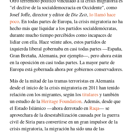
Otro terremoto político vinculado a la crisis migratoria es
"el declive de la socialdemocracia en Occidente", como
Die Zeit
Josef Joffe, director y editor de
,
lo llamó hace
poco
. En todas partes de Europa, la crisis migratoria no ha
hecho más que liquidar a los partidos socialdemócratas,
durante mucho tiempo percibidos como incapaces de
lidiar con ella. Hace veinte años, estos partidos de
izquierda liberal gobernaba en casi todas partes —España,
Gran Bretaña, Alemania, por ejemplo—, pero ahora están
en la oposición en casi todas partes. La mayor parte de
Europa está gobernada ahora por gobiernos conservadores.
Más de la mitad de las tramas terroristas en Alemania
desde el inicio de la crisis migratoria en 2011 han tenido
relación con los migrantes, según los
titulares
y también
un estudio de la
Heritage Foundation
. Además, desde que
el Estado Islámico —ahora derrotado en
Raqa
— se
aprovechara de la desestabilización causada por la guerra
civil de Siria para convertirse en un gran impulsor de la
crisis migratoria, la migración ha sido una de las