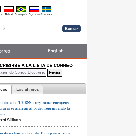
ds
Polski
Português
Pyccĸий
Svenska
orreo
English
CRIBIRSE A LA LISTA DE CORREO
ídos
Los últimos
nidos a la 'UERSS': regímenes europeos
lares se aferran al poder reprimiendo la
ncia
bert Williams
rorífico show nuclear de Trump en Arabia