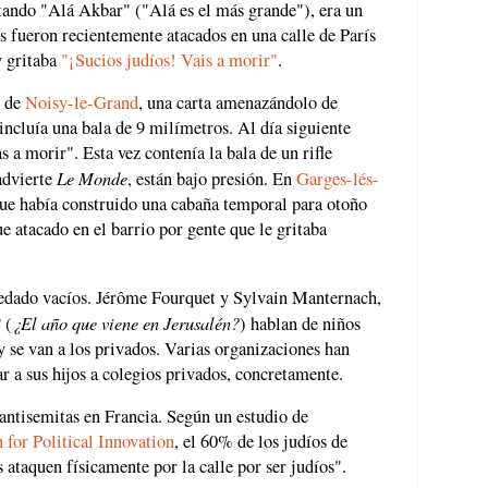
itando "Alá Akbar" ("Alá es el más grande"), era un
fueron recientemente atacados en una calle de París
y gritaba
"¡Sucios judíos! Vais a morir"
.
n de
Noisy-le-Grand
, una carta amenazándolo de
incluía una bala de 9 milímetros. Al día siguiente
s a morir". Esta vez contenía la bala de un rifle
Le Monde
advierte
, están bajo presión. En
Garges-lés-
que había construido una cabaña temporal para otoño
ue atacado en el barrio por gente que le gritaba
quedado vacíos. Jérôme Fourquet y Sylvain Manternach,
?
¿El año que viene en Jerusalén?
(
) hablan de niños
y se van a los privados. Varias organizaciones han
r a sus hijos a colegios privados, concretamente.
antisemitas en Francia. Según un estudio de
 for Political Innovation
, el 60% de los judíos de
 ataquen físicamente por la calle por ser judíos".