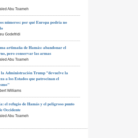
aled Abu Toameh
os números: por qué Europa podría no
lo
ieu Godefridi
ima artimaña de Hamás: abandonar el
no, pero conservar las armas
aled Abu Toameh
 la Administración Trump "devuelve la
za a los Estados que patrocinan el
rismo"
bert Williams
a: el refugio de Hamás y el peligroso punto
de Occidente
aled Abu Toameh