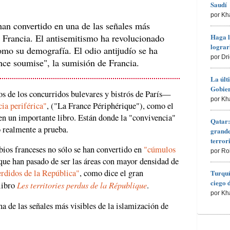
Saudí
por Kh
han convertido en una de las señales más
e Francia. El antisemitismo ha revolucionado
Haga l
lograr
omo su demografía. El odio antijudío se ha
por Dr
ance soumise", la sumisión de Francia.
La últ
Gobier
s de los concurridos bulevares y bistrós de París—
por Kh
ia periférica"
, ("La France Périphérique"), como el
en un importante libro. Están donde la "convivencia"
Qatar:
 realmente a prueba.
grande
terro
rbios franceses no sólo se han convertido en
"cúmulos
por Ro
 que han pasado de ser las áreas con mayor densidad de
perdidos de la República"
, como dice el gran
Turquí
ciego 
Les territories perdus de la République
libro
.
por Kh
a de las señales más visibles de la islamización de