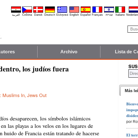
العربية
Čeština
Dansk
Deutsch
Ελληνικά
English
Español
Français
עברית
Italiano
Nederlan
utores
Archivo
Lista de C
SUS
entro, los judíos fuera
Más le
: Muslims In, Jews Out
Bienve
impopu
diside
díos desaparecen, los símbolos islámicos
por Ro
 en las playas a los velos en los lugares de
n huido de Francia están tratando de hacerse
El ter