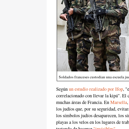
Soldados franceses custodian una escuela jud
Según
un estudio realizado por Ifop
, "
correlacionado con llevar la kipá". El 
muchas áreas de Francia. En
Marsella
,
los judíos que, por su seguridad, evita
los símbolos judíos desaparecen, los sí
playas a los velos en los lugares de tr
tratando de hacerse
"invisibles"
.