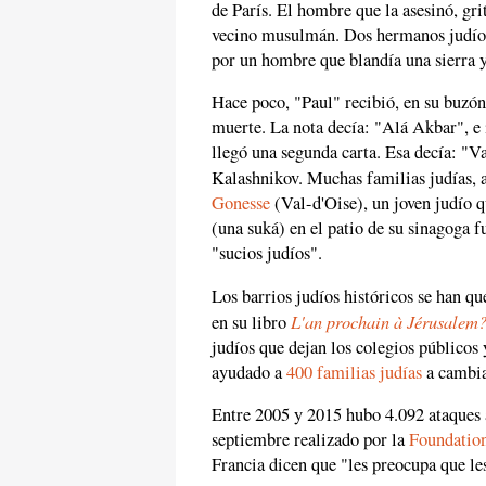
de París. El hombre que la asesinó, gr
vecino musulmán. Dos hermanos judíos 
por un hombre que blandía una sierra 
Hace poco, "Paul" recibió, en su buzó
muerte. La nota decía: "Alá Akbar", e 
llegó una segunda carta. Esa decía: "Va
Kalashnikov. Muchas familias judías, 
Gonesse
(Val-d'Oise), un joven judío 
(una suká) en el patio de su sinagoga f
"sucios judíos".
Los barrios judíos históricos se han 
L'an prochain à Jérusalem
en su libro
judíos que dejan los colegios públicos 
ayudado a
400 familias judías
a cambia
Entre 2005 y 2015 hubo 4.092 ataques 
septiembre realizado por la
Foundation
Francia dicen que "les preocupa que les