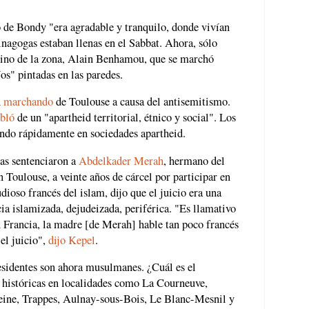
o de Bondy "era agradable y tranquilo, donde vivían
sinagogas estaban llenas en el Sabbat. Ahora, sólo
ino de la zona, Alain Benhamou, que se marchó
íos" pintadas en las paredes.
n
marchando
de Toulouse a causa del antisemitismo.
bló
de un "apartheid territorial, étnico y social". Los
endo rápidamente en sociedades apartheid.
sas sentenciaron a
Abdelkader Merah
, hermano del
n Toulouse, a veinte años de cárcel por participar en
dioso francés del islam, dijo que el juicio era una
cia islamizada, dejudeizada, periférica. "Es llamativo
n Francia, la madre [de Merah] hable tan poco francés
 el juicio",
dijo Kepel
.
residentes son ahora musulmanes. ¿Cuál es el
 históricas en localidades como La Courneuve,
-Seine, Trappes, Aulnay-sous-Bois, Le Blanc-Mesnil y