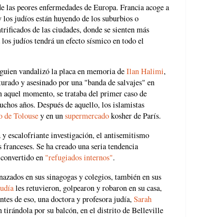
e las peores enfermedades de Europa. Francia acoge a
y los judíos están huyendo de los suburbios o
rificados de las ciudades, donde se sienten más
 los judíos tendrá un efecto sísmico en todo el
lguien vandalizó la placa en memoria de
Ilan Halimi
,
rturado y asesinado por una "banda de salvajes" en
En aquel momento, se trataba del primer caso de
chos años. Después de aquello, los islamistas
o de Tolouse
y en un
supermercado
kosher de París.
y escalofriante investigación, el antisemitismo
os franceses. Se ha creado una seria tendencia
n convertido en
"refugiados internos"
.
nazados en sus sinagogas y colegios, también en sus
judía
les retuvieron, golpearon y robaron en su casa,
ntes de eso, una doctora y profesora judía,
Sarah
 tirándola por su balcón, en el distrito de Belleville