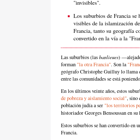
"invisibles".
Los suburbios de Francia se 
visibles de la islamización d
Francia, tanto su geografía c
convertido en la vía a la "Fr
banlieues
Las suburbios (las
) —alejado
forman
"la otra Francia"
. Son la
"Franc
geógrafo Christophe Guilluy lo llama 
entre las comunidades se está poniendo
En los últimos veinte años, estos subu
de pobreza y aislamiento social"
, sino
población judía a ser
"los territorios 
historiador Georges Bensoussan en su 
Estos suburbios se han convertido en un
Francia.