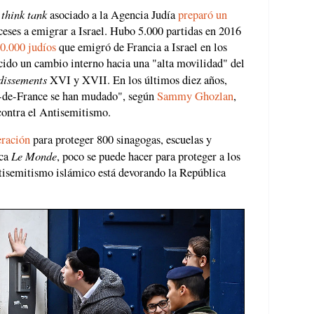
think tank
n
asociado a la Agencia Judía
preparó un
eses a emigrar a Israel. Hubo 5.000 partidas en 2016
0.000 judíos
que emigró de Francia a Israel en los
cido un cambio interno hacia una "alta movilidad" del
dissements
XVI y XVII. En los últimos diez años,
le-de-France se han mudado", según
Sammy Ghozlan
,
contra el Antisemitismo.
eración
para proteger 800 sinagogas, escuelas y
Le Monde
ica
, poco se puede hacer para proteger a los
antisemitismo islámico está devorando la República