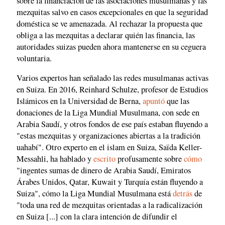
sobre la financiación de las asociaciones musulmanas y las
mezquitas salvo en casos excepcionales en que la seguridad
doméstica se ve amenazada. Al rechazar la propuesta que
obliga a las mezquitas a declarar quién las financia, las
autoridades suizas pueden ahora mantenerse en su ceguera
voluntaria.
Varios expertos han señalado las redes musulmanas activas
en Suiza. En 2016, Reinhard Schulze, profesor de Estudios
Islámicos en la Universidad de Berna,
apuntó
que las
donaciones de la Liga Mundial Musulmana, con sede en
Arabia Saudí, y otros fondos de ese país estaban fluyendo a
"estas mezquitas y organizaciones abiertas a la tradición
uahabí". Otro experto en el islam en Suiza, Saïda Keller-
Messahli, ha hablado y
escrito
profusamente sobre
cómo
"ingentes sumas de dinero de Arabia Saudí, Emiratos
Árabes Unidos, Qatar, Kuwait y Turquía están fluyendo a
Suiza", cómo la Liga Mundial Musulmana está
detrás
de
"toda una red de mezquitas orientadas a la radicalización
en Suiza [...] con la clara intención de difundir el