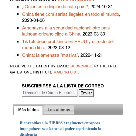
¿Quién está dirigiendo este país?
, 2024-10-31
China tiene comisarías ilegales en todo el mundo
,
2023-04-06
Amenazas a la seguridad nacional: otro país
latinoamericano elige a China
, 2023-03-30
TikTok debe prohibirse en EEUU y el resto del
mundo libre
, 2023-03-12
China: la amenaza "masiva"
, 2022-11-21
receive the latest by email:
subscribe
to the free
gatestone institute
mailing list
.
SUSCRIBIRSE A LA LISTA DE CORREO
Más leídos
Los últimos
Bienvenidos a la 'UERSS': regímenes europeos
impopulares se aferran al poder reprimiendo la
disidencia