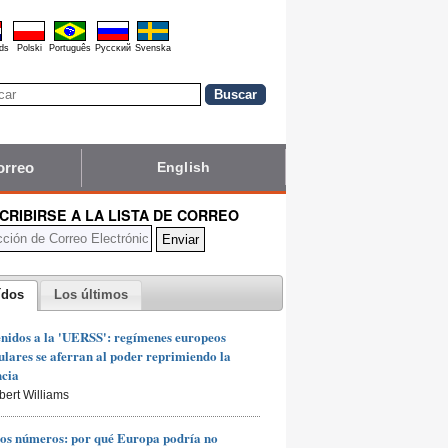
ds
Polski
Português
Pyccĸий
Svenska
orreo
English
CRIBIRSE A LA LISTA DE CORREO
ídos
Los últimos
nidos a la 'UERSS': regímenes europeos
lares se aferran al poder reprimiendo la
ncia
bert Williams
os números: por qué Europa podría no