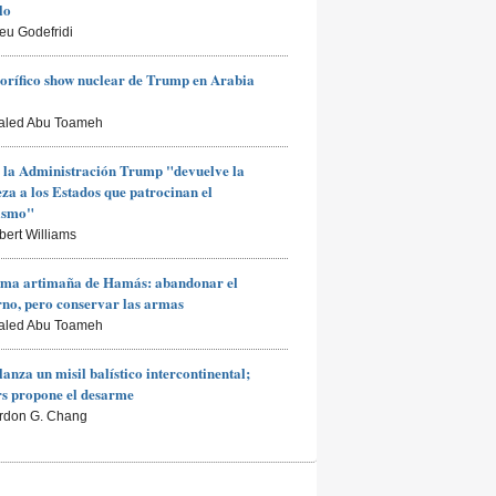
lo
ieu Godefridi
rorífico show nuclear de Trump en Arabia
aled Abu Toameh
 la Administración Trump "devuelve la
za a los Estados que patrocinan el
rismo"
bert Williams
ima artimaña de Hamás: abandonar el
no, pero conservar las armas
aled Abu Toameh
lanza un misil balístico intercontinental;
s propone el desarme
rdon G. Chang