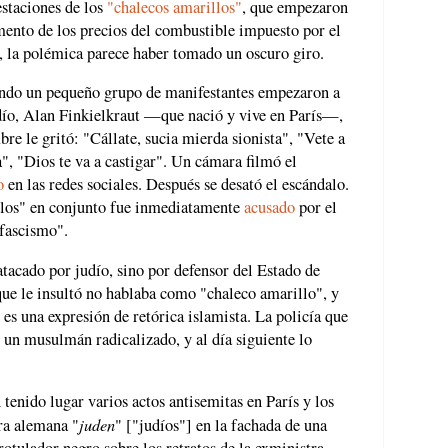
estaciones de los
"chalecos amarillos"
, que empezaron
mento de los precios del combustible impuesto por el
 la polémica parece haber tomado un oscuro giro.
cuando un pequeño grupo de manifestantes empezaron a
udío, Alan Finkielkraut —que nació y vive en París—,
re le gritó: "Cállate, sucia mierda sionista", "Vete a
a", "Dios te va a castigar". Un cámara filmó el
o
en las redes sociales. Después se desató el escándalo.
llos" en conjunto fue inmediatamente
acusado
por el
fascismo".
tacado por judío, sino por defensor del Estado de
ue le insultó no hablaba como "chaleco amarillo", y
" es una expresión de retórica islamista. La policía que
n musulmán radicalizado, y al día siguiente lo
 tenido lugar varios actos antisemitas en París y los
juden
ra alemana "
" ["judíos"] en la fachada de una