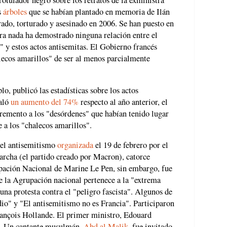
rotulador negro sobre los retratos de la exministra
s
árboles
que se habían plantado en memoria de Ilán
rado, torturado y asesinado en 2006. Se han puesto en
ra nada ha demostrado ninguna relación entre el
 y estos actos antisemitas. El Gobierno francés
lecos amarillos" de ser al menos parcialmente
o, publicó las estadísticas sobre los actos
ñaló
un aumento del 74%
respecto al año anterior, el
cremento a los "desórdenes" que habían tenido lugar
 a los "chalecos amarillos".
 el antisemitismo
organizada
el 19 de febrero por el
archa (el partido creado por Macron), catorce
upación Nacional de Marine Le Pen, sin embargo, fue
 la Agrupación nacional pertenece a la "extrema
una protesta contra el "peligro fascista". Algunos de
io" y "El antisemitismo no es Francia". Participaron
rançois Hollande. El primer ministro, Edouard
a". Un cantante musulmán,
Abd al Malik
, fue invitado