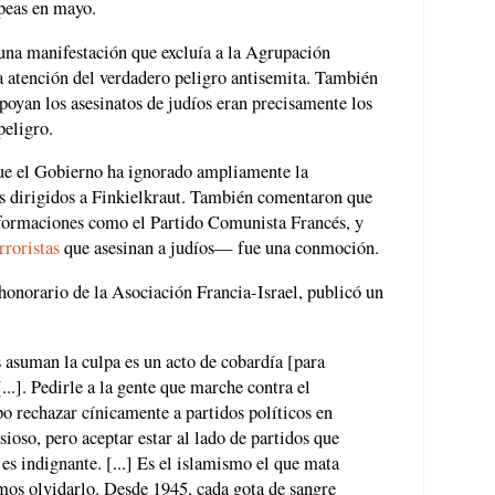
opeas en mayo.
una manifestación que excluía a la Agrupación
a atención del verdadero peligro antisemita. También
apoyan los asesinatos de judíos eran precisamente los
peligro.
que el Gobierno ha ignorado ampliamente la
os dirigidos a Finkielkraut. También comentaron que
e formaciones como el Partido Comunista Francés, y
rroristas
que asesinan a judíos— fue una conmoción.
honorario de la Asociación Francia-Israel, publicó un
 asuman la culpa es un acto de cobardía [para
..]. Pedirle a la gente que marche contra el
o rechazar cínicamente a partidos políticos en
ioso, pero aceptar estar al lado de partidos que
 es indignante. [...] Es el islamismo el que mata
mos olvidarlo. Desde 1945, cada gota de sangre