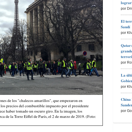
lograr
por Dr
El ter
Saudí
por Kh
Qatar:
grande
terro
por Ro
La últ
Gobier
por Kh
China 
ones de los "chalecos amarillos", que empezaron en
Sander
 los precios del combustible impuesto por el presidente
ce haber tomado un oscuro giro. En la imagen, los
por Go
ca de la Torre Eiffel de París, el 2 de marzo de 2019. (Foto: