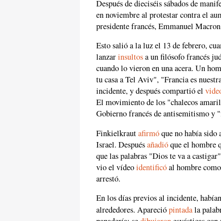
Después de dieciséis sábados de manif
en noviembre al protestar contra el au
presidente francés, Emmanuel Macron,
Esto salió a la luz el 13 de febrero, 
lanzar
insultos
a un filósofo francés j
cuando lo vieron en una acera. Un homb
tu casa a Tel Aviv", "Francia es nuestr
incidente, y después compartió el
vide
El movimiento de los "chalecos amari
Gobierno francés de antisemitismo y "
Finkielkraut
afirmó
que no había sido a
Israel. Después
añadió
que el hombre q
que las palabras "Dios te va a castigar
vio el vídeo
identificó
al hombre como u
arrestó.
En los días previos al incidente, habían
alrededores. Apareció
pintada
la palab