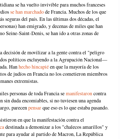
otidiana se ha vuelto invivible para muchos franceses
edios
se han marchado
de Francia. Muchos de los que
s seguras del país. En las últimas dos décadas, el
personas) han emigrado, y decenas de miles que han
mo Seine-Saint-Denis, se han ido a otras zonas de
 decisión de movilizar a la gente contra el "peligro
tidos políticos excluyendo a la Agrupación Nacional—
gada. Han
hecho hincapié
en que la mayoría de los
natos de judíos en Francia no los cometieron miembros
lmanes extremistas.
iles personas de toda Francia se
manifestaron
contra
en sin duda encomiables, si no tuviesen una agenda
bargo, parecen
pensar
que eso es lo que estaba pasando.
istieron en que la manifestación contra el
ca
destinada a demonizar a los "chalecos amarillos" y
nte para ayudar al partido de Macron, La República