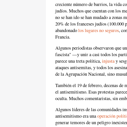
creciente número de barrios, la vida c
judíos. Muchos que cuentan con los m
no se han ido se han mudado a zonas má
20% de los franceses judíos (100.000 
abandonado
los lugares no seguros
, co
Francia.
Algunos periodistas observaron que una
fascista" —y unir a casi todos los par
parece una treta política,
injusta
y ses
ataques antisemitas, y todos los asesi
de la Agrupación Nacional, sino musu
También el 19 de febrero, decenas de m
el antisemitismo. Esas protestas parec
oculta. Muchos comentaristas, sin em
Algunos líderes de las comunidades ins
antisemitismo era una
operación políti
generar temores de un peligro inexiste