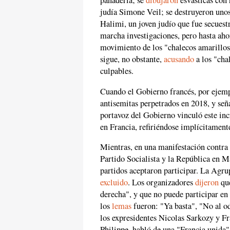
panadería; se
dibujaron
esvásticas con 
judía Simone Veil; se destruyeron uno
Halimi, un joven judío que fue secuest
marcha investigaciones, pero hasta aho
movimiento de los "chalecos amarillos"
sigue, no obstante,
acusando
a los "cha
culpables.
Cuando el Gobierno francés, por ejempl
antisemitas perpetrados en 2018, y se
portavoz del Gobierno vinculó este in
en Francia, refiriéndose implícitamente
Mientras, en una manifestación contra
Partido Socialista y la República en M
partidos aceptaron participar. La Agr
excluido
. Los organizadores
dijeron
que
derecha", y que no puede participar en 
los
lemas
fueron: "Ya basta", "No al od
los expresidentes Nicolas Sarkozy y F
Philippe, habló de una "Francia unid