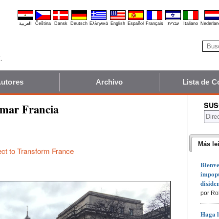
العربية
Čeština
Dansk
Deutsch
Ελληνικά
English
Español
Français
עברית
Italiano
Nederlan
utores
Archivo
Lista de C
SUS
rmar Francia
Más le
ect to Transform France
Bienve
impopu
diside
por Ro
Haga l