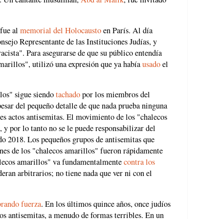
 fue al
memorial del Holocausto
en París. Al día
onsejo Representante de las Instituciones Judías, y
racista". Para asegurarse de que su público entendía
marillos", utilizó una expresión que ya había
usado
el
los" sigue siendo
tachado
por los miembros del
pesar del pequeño detalle de que nada prueba ninguna
tes actos antisemitas. El movimiento de los "chalecos
y por lo tanto no se le puede responsabilizar del
odo 2018. Los pequeños grupos de antisemitas que
iones de los "chalecos amarillos" fueron rápidamente
alecos amarillos" va fundamentalmente
contra los
ran arbitrarios; no tiene nada que ver ni con el
brando fuerza
. En los últimos quince años, once judíos
os antisemitas, a menudo de formas terribles. En un