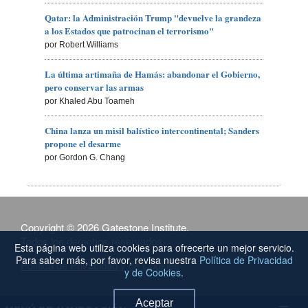
Qatar: la Administración Trump "devuelve la grandeza
a los Estados que patrocinan el terrorismo"
por Robert Williams
La última artimaña de Hamás: abandonar el Gobierno,
pero conservar las armas
por Khaled Abu Toameh
China lanza un misil balístico intercontinental; Sanders
propone el desarme
por Gordon G. Chang
Copyright © 2026 Gatestone Institute.
Todos los derechos reservados.
Esta página web utiliza cookies para ofrecerte un mejor servicio.
Para saber más, por favor, revisa nuestra
Política de Privacidad
Política de Privacidad y de Cookies
y de Cookies
.
Aceptar