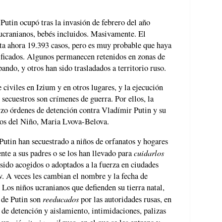
 Putin ocupó tras la invasión de febrero del año
ucranianos, bebés incluidos. Masivamente. El
a ahora 19.393 casos, pero es muy probable que haya
ficados. Algunos permanecen retenidos en zonas de
ando, y otros han sido trasladados a territorio ruso.
e civiles en Izium y en otros lugares, y la ejecución
 secuestros son crímenes de guerra. Por ellos, la
rzo órdenes de detención contra Vladímir Putin y su
hos del Niño, Maria Lvova-Belova.
 Putin han secuestrado a niños de orfanatos y hogares
cuidarlos
ente a sus padres o se los han llevado para
 sido acogidos o adoptados a la fuerza en ciudades
 A veces les cambian el nombre y la fecha de
 Los niños ucranianos que defienden su tierra natal,
reeducados
 de Putin son
por las autoridades rusas, en
 de detención y aislamiento, intimidaciones, palizas
ejército juvenil