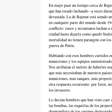
En mayo pasé un tiempo cerca de Bajmu
que han estado luchando –a veces duran
devastada. La de Bajmut está siendo un
en cualquier parte del mundo desde 1945
conflicto: rusos y ucranianos luchan a 
ciudad hasta dejarla como quedó Stalin
mortalidad no tienen parangón con los 
guerra de Putin.
Hablando con esos hombres curtidos en 
municiones y los equipos suministrado
Nos atribuían el mérito de haberles ma
que más necesitaban de nuestros paíse
municiones, más tanques, más proyecti
otra respuesta recurrente: por favor, no
los invasores.
Lo decían hombres que han visto caer a
las bombas, las esquirlas de los proyec
desprendiera de los cuerpos destrozado