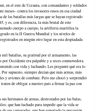
t, en el este de Ucrania, con comandantes y soldados
te meses– contra los invasores rusos en esa ciudad
a de las batallas más largas que se hayan registrado
, y es, con diferencia, la más brutal de este
menudo cuerpo a cuerpo, la artillería martillea la
grado en la II Guerra Mundial y los niveles de
registrados en ningún otro lugar en esta despiadada
mil batallas, su gratitud por el armamento, las
s por Occidente era palpable y a veces conmovedora.
ntenido con vida y luchando. Les pregunté qué era lo
s. Por supuesto, siempre decían que más armas, más
les y aviones de combate. Pero me chocó y sorprendió
 traten de obligar a nuestro país a firmar la paz con
 sus hermanos de armas, destrozados por las balas,
tiles; que han luchado para impedir que la vida se
s de sus camaradas; que han soportado la percusión