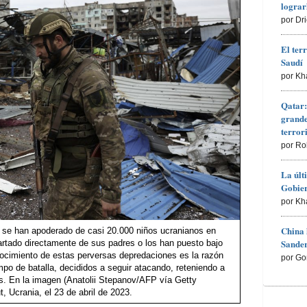
lograr
por Dr
El ter
Saudí
por Kh
Qatar:
grande
terro
por Ro
La últ
Gobier
por Kh
China 
es se han apoderado de casi 20.000 niños ucranianos en
Sander
partado directamente de sus padres o los han puesto bajo
onocimiento de estas perversas depredaciones es la razón
por Go
mpo de batalla, decididos a seguir atacando, reteniendo a
as. En la imagen (Anatolii Stepanov/AFP vía Getty
 Ucrania, el 23 de abril de 2023.