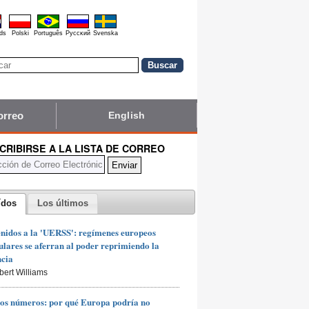
ds
Polski
Português
Pyccĸий
Svenska
orreo
English
CRIBIRSE A LA LISTA DE CORREO
ídos
Los últimos
nidos a la 'UERSS': regímenes europeos
lares se aferran al poder reprimiendo la
ncia
bert Williams
os números: por qué Europa podría no