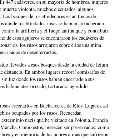
llí 447 cadáveres, en su mayoría de hombres, mujeres
 de muerte violenta, muchos ejecutados, algunos
. Los bosques de los alrededores están llenos de
os donde los blindados rusos se habían atrincherado
contra la artillería y el fuego antitanque y contribuir
 uno de esos agujeros se encontraron los cadáveres de
onarlos, los rusos arrojaron sobre ellos una mina
encargados de desenterrarlos.
sido llevados a esos bosques desde la ciudad de Izium
de distancia. En ambos lugares recorrí comisarías de
 sin luz donde los rusos habían encerrado a sus
los habían aterrorizado, torturado, agredido
osos escenarios en Bucha, cerca de Kiev. Lugares así
eblos ocupados por los rusos. Recuerdan
y exterminio nazis que he visitado en Polonia, Francia
 la Mancha. Como estos, merecen ser preservados; como
mbres y en memoria de las pobres almas que sufrieron