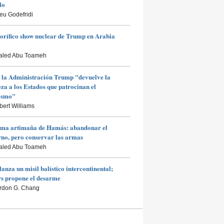
lo
ieu Godefridi
rorífico show nuclear de Trump en Arabia
aled Abu Toameh
 la Administración Trump "devuelve la
za a los Estados que patrocinan el
rismo"
bert Williams
ima artimaña de Hamás: abandonar el
no, pero conservar las armas
aled Abu Toameh
lanza un misil balístico intercontinental;
s propone el desarme
rdon G. Chang