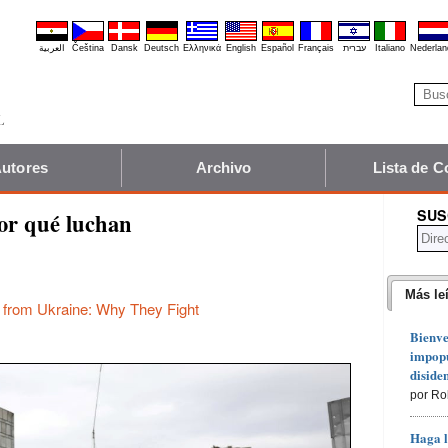
العربية
Čeština
Dansk
Deutsch
Ελληνικά
English
Español
Français
עברית
Italiano
Nederlan
utores
Archivo
Lista de C
SUS
or qué luchan
Más le
 from Ukraine: Why They Fight
Bienve
impopu
diside
por Ro
Haga l