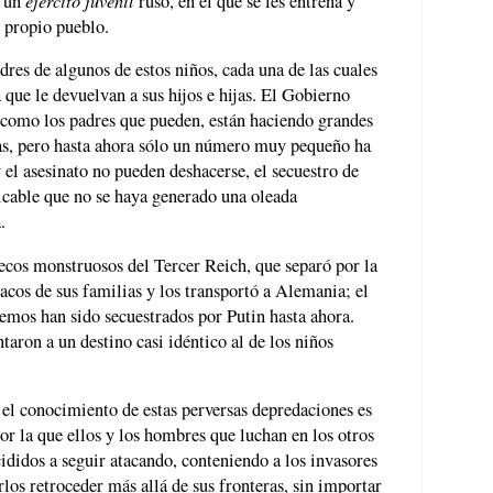
n un
ruso, en el que se les entrena y
u propio pueblo.
res de algunos de estos niños, cada una de las cuales
 que le devuelvan a sus hijos e hijas. El Gobierno
como los padres que pueden, están haciendo grandes
ras, pero hasta ahora sólo un número muy pequeño ha
y el asesinato no pueden deshacerse, el secuestro de
licable que no se haya generado una oleada
.
 ecos monstruosos del Tercer Reich, que separó por la
acos de sus familias y los transportó a Alemania; el
mos han sido secuestrados por Putin hasta ahora.
aron a un destino casi idéntico al de los niños
el conocimiento de estas perversas depredaciones es
por la que ellos y los hombres que luchan en los otros
ididos a seguir atacando, conteniendo a los invasores
rlos retroceder más allá de sus fronteras, sin importar