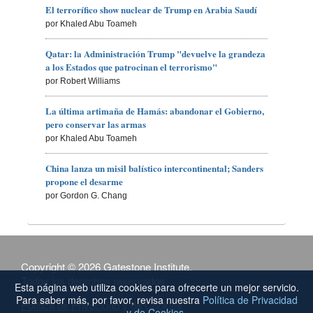
El terrorífico show nuclear de Trump en Arabia Saudí
por Khaled Abu Toameh
Qatar: la Administración Trump "devuelve la grandeza
a los Estados que patrocinan el terrorismo"
por Robert Williams
La última artimaña de Hamás: abandonar el Gobierno,
pero conservar las armas
por Khaled Abu Toameh
China lanza un misil balístico intercontinental; Sanders
propone el desarme
por Gordon G. Chang
Copyright © 2026 Gatestone Institute.
Todos los derechos reservados.
Esta página web utiliza cookies para ofrecerte un mejor servicio.
Para saber más, por favor, revisa nuestra
Política de Privacidad
Política de Privacidad y de Cookies
y de Cookies
.