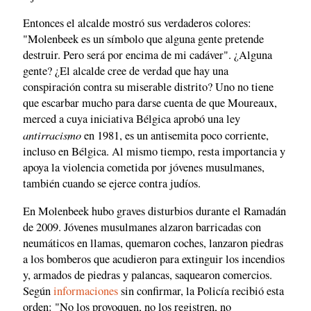
Entonces el alcalde mostró sus verdaderos colores:
"Molenbeek es un símbolo que alguna gente pretende
destruir. Pero será por encima de mi cadáver". ¿Alguna
gente? ¿El alcalde cree de verdad que hay una
conspiración contra su miserable distrito? Uno no tiene
que escarbar mucho para darse cuenta de que Moureaux,
merced a cuya iniciativa Bélgica aprobó una ley
antirracismo
en 1981, es un antisemita poco corriente,
incluso en Bélgica. Al mismo tiempo, resta importancia y
apoya la violencia cometida por jóvenes musulmanes,
también cuando se ejerce contra judíos.
En Molenbeek hubo graves disturbios durante el Ramadán
de 2009. Jóvenes musulmanes alzaron barricadas con
neumáticos en llamas, quemaron coches, lanzaron piedras
a los bomberos que acudieron para extinguir los incendios
y, armados de piedras y palancas, saquearon comercios.
Según
informaciones
sin confirmar, la Policía recibió esta
orden: "No los provoquen, no los registren, no