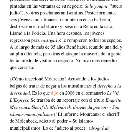
Sale youpin
pintadas en las ventanas de su negocio:
("sucio
judío"), y otras proclamas antisemitas. Posteriormente,
seis jóvenes musulmanes irrumpieron en su barbería,
destrozaron el mobiliario y pegaron a René en la cara.
Llamó a la Policía. Una hora después, los jóvenes
castigarlo
regresaron para
: le rompieron todos los espejos.
A lo largo de más de 35 años René había reunido una fiel y
amplia clientela, pero tras el ataque la mayoría de la gente
tenía miedo de visitar su negocio. No tuvo más remedio
que cerrarlo.
¿Cómo reaccionó Moureaux? Acusando a los judíos
derecho a la
belgas de tratar de negar a los musulmanes el
diversidad
Le Vif
. Es lo que
dijo
en 2008 en el semanario
L'Express.
Enquête
Se trataba de un reportaje con el título
Moureaux, Shérif de Molenbeek, drogué du pouvoir - Son
islamo-municipalisme (
"El informe Moureaux: el sheriff
de Molenbeek, adicto al poder – Su islamo-
drogué du
municipalismo). Lo de "adicto al poder" (