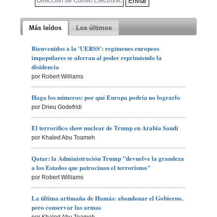
Más leídos
Los últimos
Bienvenidos a la 'UERSS': regímenes europeos
impopulares se aferran al poder reprimiendo la
disidencia
por Robert Williams
Haga los números: por qué Europa podría no lograrlo
por Drieu Godefridi
El terrorífico show nuclear de Trump en Arabia Saudí
por Khaled Abu Toameh
Qatar: la Administración Trump "devuelve la grandeza
a los Estados que patrocinan el terrorismo"
por Robert Williams
La última artimaña de Hamás: abandonar el Gobierno,
pero conservar las armas
por Khaled Abu Toameh