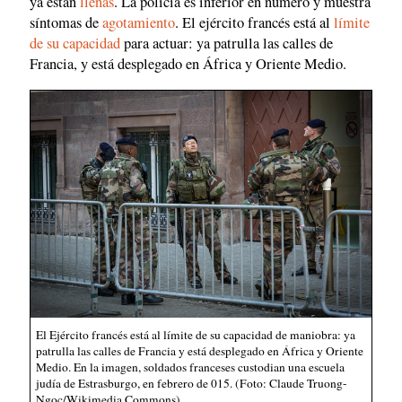
ya están
llenas
. La policía es inferior en número y muestra
síntomas de
agotamiento
. El ejército francés está al
límite
de su capacidad
para actuar: ya patrulla las calles de
Francia, y está desplegado en África y Oriente Medio.
El Ejército francés está al límite de su capacidad de maniobra: ya
patrulla las calles de Francia y está desplegado en África y Oriente
Medio. En la imagen, soldados franceses custodian una escuela
judía de Estrasburgo, en febrero de 015. (Foto: Claude Truong-
Ngoc/Wikimedia Commons)