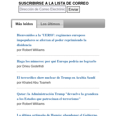
SUSCRIBIRSE A LA LISTA DE CORREO
Más leídos
Los últimos
Bienvenidos a la 'UERSS': regímenes europeos
impopulares se aferran al poder reprimiendo la
disidencia
por Robert Williams
Haga los números: por qué Europa podría no lograrlo
por Drieu Godefridi
El terrorífico show nuclear de Trump en Arabia Saudí
por Khaled Abu Toameh
Qatar: la Administración Trump "devuelve la grandeza
a los Estados que patrocinan el terrorismo"
por Robert Williams
La última artimaña de Hamás: abandonar el Gobierno,