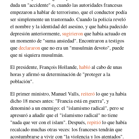
duda un "accidente" o, cuando las autoridades francesas
empezaron a hablar de terrorismo, que el conductor podía
ser simplemente un trastornado. Cuando la policía reveló
el nombre y la identidad del asesino, y que había padecido
depresión anteriormente,
sugirieron
que había actuado en
un momento de "suma ansiedad". Encontraron a testigos
que
declararon
que no era un "musulmán devoto", puede
que ni siquiera musulmán.
El presidente, François Hollande,
habló
al cabo de unas
horas y afirmó su determinación de "proteger a la
población".
El primer ministro, Manuel Valls,
reiteró
lo que ya había
dicho 18 meses antes: "Francia está en guerra", y
denominó a un enemigo: el "islamismo radical", pero se
apresuró a añadir que el "islamismo radical" no tiene
"nada que ver con el islam". Después,
repitió
lo que había
recalcado muchas otras veces: los franceses tendrán que
acostumbrarse a vivir con "la violencia y los atentados".