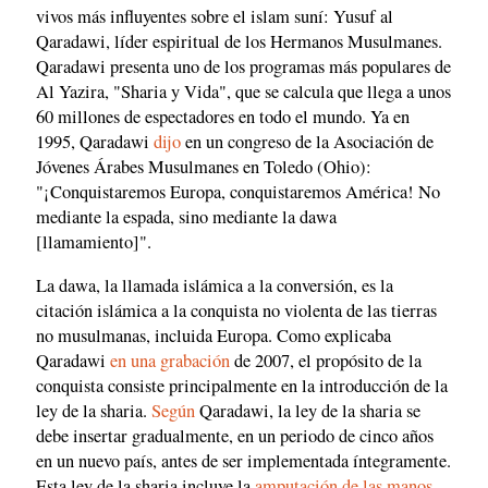
vivos más influyentes sobre el islam suní: Yusuf al
Qaradawi, líder espiritual de los Hermanos Musulmanes.
Qaradawi presenta uno de los programas más populares de
Al Yazira, "Sharia y Vida", que se calcula que llega a unos
60 millones de espectadores en todo el mundo. Ya en
1995, Qaradawi
dijo
en un congreso de la Asociación de
Jóvenes Árabes Musulmanes en Toledo (Ohio):
"¡Conquistaremos Europa, conquistaremos América! No
mediante la espada, sino mediante la dawa
[llamamiento]".
La dawa, la llamada islámica a la conversión, es la
citación islámica a la conquista no violenta de las tierras
no musulmanas, incluida Europa. Como explicaba
Qaradawi
en una grabación
de 2007, el propósito de la
conquista consiste principalmente en la introducción de la
ley de la sharia.
Según
Qaradawi, la ley de la sharia se
debe insertar gradualmente, en un periodo de cinco años
en un nuevo país, antes de ser implementada íntegramente.
Esta ley de la sharia incluye la
amputación de las manos