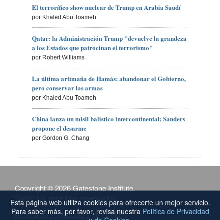
El terrorífico show nuclear de Trump en Arabia Saudí
por Khaled Abu Toameh
Qatar: la Administración Trump "devuelve la grandeza
a los Estados que patrocinan el terrorismo"
por Robert Williams
La última artimaña de Hamás: abandonar el Gobierno,
pero conservar las armas
por Khaled Abu Toameh
China lanza un misil balístico intercontinental; Sanders
propone el desarme
por Gordon G. Chang
Copyright © 2026 Gatestone Institute.
Todos los derechos reservados.
Esta página web utiliza cookies para ofrecerte un mejor servicio.
Para saber más, por favor, revisa nuestra
Política de Privacidad
Política de Privacidad y de Cookies