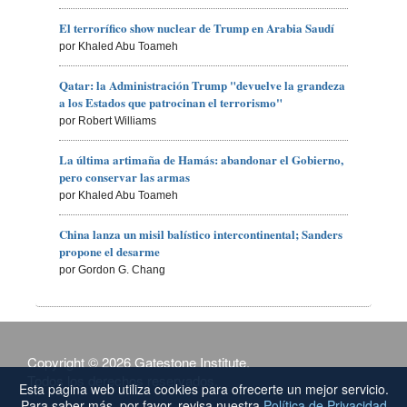
El terrorífico show nuclear de Trump en Arabia Saudí
por Khaled Abu Toameh
Qatar: la Administración Trump "devuelve la grandeza
a los Estados que patrocinan el terrorismo"
por Robert Williams
La última artimaña de Hamás: abandonar el Gobierno,
pero conservar las armas
por Khaled Abu Toameh
China lanza un misil balístico intercontinental; Sanders
propone el desarme
por Gordon G. Chang
Copyright © 2026 Gatestone Institute.
Todos los derechos reservados.
Esta página web utiliza cookies para ofrecerte un mejor servicio.
Para saber más, por favor, revisa nuestra
Política de Privacidad