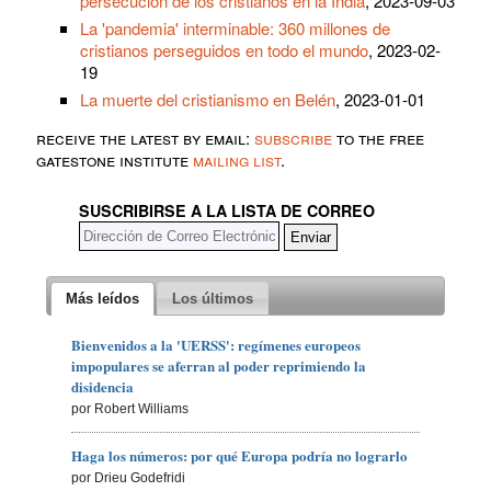
persecución de los cristianos en la India
, 2023-09-03
La 'pandemia' interminable: 360 millones de
cristianos perseguidos en todo el mundo
, 2023-02-
19
La muerte del cristianismo en Belén
, 2023-01-01
receive the latest by email:
subscribe
to the free
gatestone institute
mailing list
.
SUSCRIBIRSE A LA LISTA DE CORREO
Más leídos
Los últimos
Bienvenidos a la 'UERSS': regímenes europeos
impopulares se aferran al poder reprimiendo la
disidencia
por Robert Williams
Haga los números: por qué Europa podría no lograrlo
por Drieu Godefridi