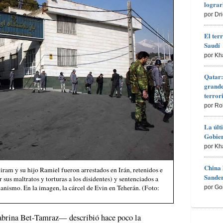
lograr
por Dr
El ter
Saudí
por Kh
Qatar:
grande
terro
por Ro
La últ
Gobier
por Kh
China 
ram y su hijo Ramiel fueron arrestados en Irán, retenidos e
Sander
 sus maltratos y torturas a los disidentes) y sentenciados a
tianismo. En la imagen, la cárcel de Evin en Teherán. (Foto:
por Go
Dabrina Bet-Tamraz— describió hace poco la