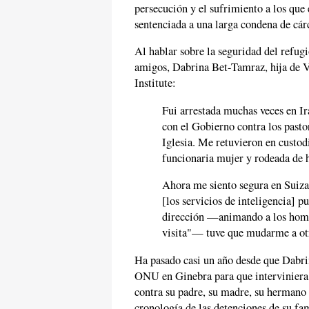
persecución y el sufrimiento a los que 
sentenciada a una larga condena de cárc
Al hablar sobre la seguridad del refug
amigos, Dabrina Bet-Tamraz, hija de V
Institute:
Fui arrestada muchas veces en I
con el Gobierno contra los pastor
Iglesia. Me retuvieron en custod
funcionaria mujer y rodeada de
Ahora me siento segura en Suiza
[los servicios de inteligencia] p
dirección —animando a los homb
visita"— tuve que mudarme a otr
Ha pasado casi un año desde que Dabr
ONU en Ginebra para que interviniera 
contra su padre, su madre, su hermano y
cronología de las detenciones de su fam