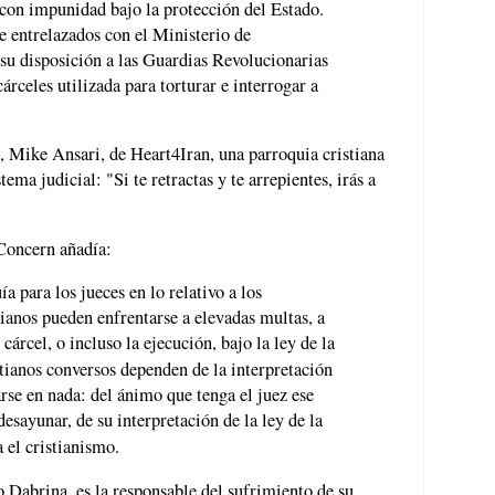
 con impunidad bajo la protección del Estado.
e entrelazados con el Ministerio de
a su disposición a las Guardias Revolucionarias
cárceles utilizada para torturar e interrogar a
, Mike Ansari, de Heart4Iran, una parroquia cristiana
tema judicial: "Si te retractas y te arrepientes, irás a
.
 Concern añadía:
a para los jueces en lo relativo a los
ianos pueden enfrentarse a elevadas multas, a
cárcel, o incluso la ejecución, bajo la ley de la
istianos conversos dependen de la interpretación
se en nada: del ánimo que tenga el juez ese
esayunar, de su interpretación de la ley de la
 el cristianismo.
o Dabrina, es la responsable del sufrimiento de su