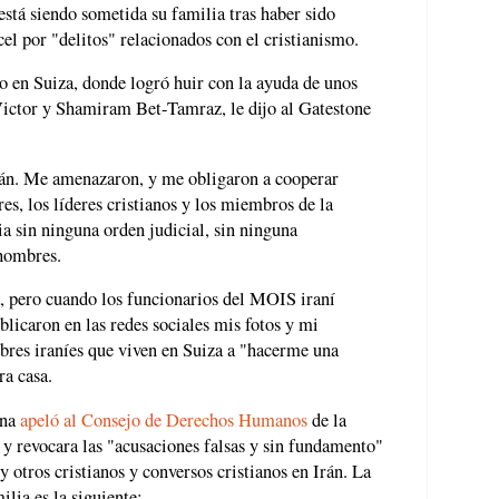
está siendo sometida su familia tras haber sido
el por "delitos" relacionados con el cristianismo.
io en Suiza, donde logró huir con la ayuda de unos
ictor y Shamiram Bet-Tamraz, le dijo al Gatestone
rán. Me amenazaron, y me obligaron a cooperar
es, los líderes cristianos y los miembros de la
ia sin ninguna orden judicial, sin ninguna
 hombres.
, pero cuando los funcionarios del MOIS iraní
ublicaron en las redes sociales mis fotos y mi
res iraníes que viven en Suiza a "hacerme una
a casa.
ina
apeló al Consejo de Derechos Humanos
de la
y revocara las "acusaciones falsas y sin fundamento"
 otros cristianos y conversos cristianos en Irán. La
ilia es la siguiente: