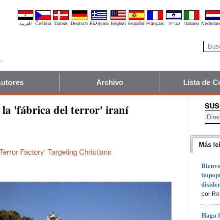
العربية
Čeština
Dansk
Deutsch
Ελληνικά
English
Español
Français
עברית
Italiano
Nederlan
utores
Archivo
Lista de C
SUS
la 'fábrica del terror' iraní
Más le
'Terror Factory' Targeting Christians
Bienve
impopu
diside
por Ro
Haga l