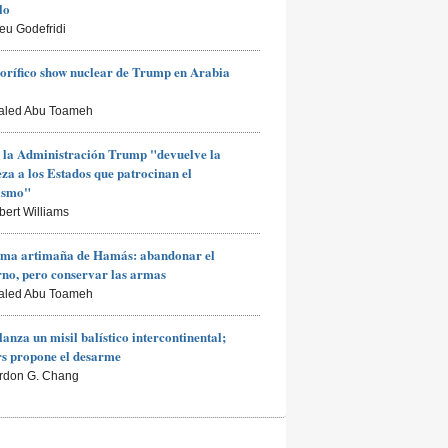
lo
ieu Godefridi
rorífico show nuclear de Trump en Arabia
aled Abu Toameh
 la Administración Trump "devuelve la
za a los Estados que patrocinan el
rismo"
bert Williams
ima artimaña de Hamás: abandonar el
no, pero conservar las armas
aled Abu Toameh
lanza un misil balístico intercontinental;
s propone el desarme
rdon G. Chang