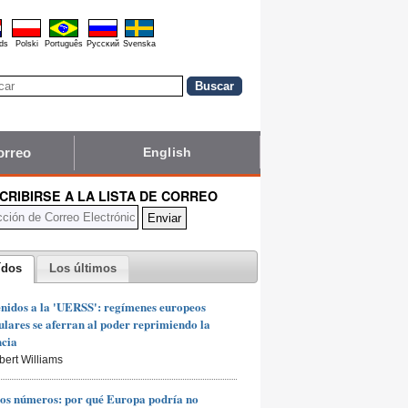
ds
Polski
Português
Pyccĸий
Svenska
orreo
English
CRIBIRSE A LA LISTA DE CORREO
ídos
Los últimos
nidos a la 'UERSS': regímenes europeos
lares se aferran al poder reprimiendo la
ncia
bert Williams
os números: por qué Europa podría no