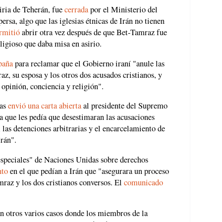
siria de Teherán, fue
cerrada
por el Ministerio del
ersa, algo que las iglesias étnicas de Irán no tienen
rmitió
abrir otra vez después de que Bet-Tamraz fue
eligioso que daba misa en asirio.
paña
para reclamar que el Gobierno iraní "anule las
z, su esposa y los otros dos acusados cristianos, y
e opinión, conciencia y religión".
ias
envió una carta abierta
al presidente del Supremo
 la que les pedía que desestimaran las acusaciones
, las detenciones arbitrarias y el encarcelamiento de
Irán".
especiales" de Naciones Unidas sobre derechos
nto
en el que pedían a Irán que "asegurara un proceso
mraz y los dos cristianos conversos. El
comunicado
n otros varios casos donde los miembros de la