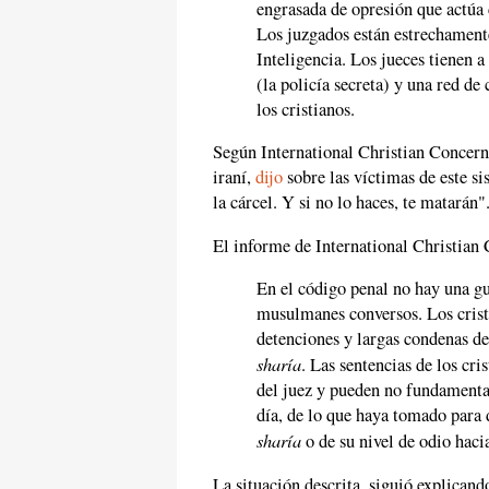
engrasada de opresión que actúa
Los juzgados están estrechament
Inteligencia. Los jueces tienen 
(la policía secreta) y una red de 
los cristianos.
Según International Christian Concern
iraní,
dijo
sobre las víctimas de este sis
la cárcel. Y si no lo haces, te matarán"
El informe de International Christian
En el código penal no hay una guí
musulmanes conversos. Los crist
detenciones y largas condenas de 
sharía
. Las sentencias de los cr
del juez y pueden no fundamentar
día, de lo que haya tomado para d
sharía
o de su nivel de odio hacia
La situación descrita, siguió explicand