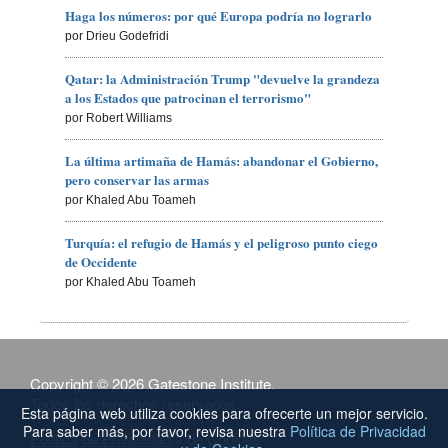
Haga los números: por qué Europa podría no lograrlo
por Drieu Godefridi
Qatar: la Administración Trump "devuelve la grandeza
a los Estados que patrocinan el terrorismo"
por Robert Williams
La última artimaña de Hamás: abandonar el Gobierno,
pero conservar las armas
por Khaled Abu Toameh
Turquía: el refugio de Hamás y el peligroso punto ciego
de Occidente
por Khaled Abu Toameh
Copyright © 2026 Gatestone Institute.
Todos los derechos reservados.
Esta página web utiliza cookies para ofrecerte un mejor servicio.
Para saber más, por favor, revisa nuestra
Política de Privacidad
Política de Privacidad y de Cookies