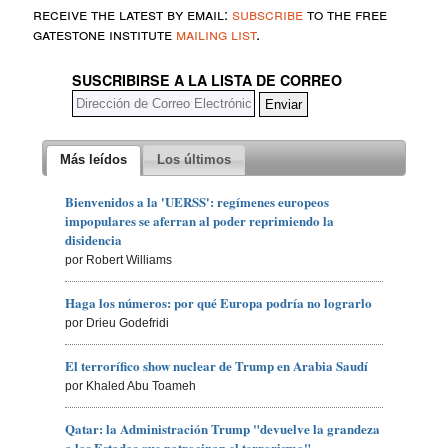
receive the latest by email:
subscribe
to the free
gatestone institute
mailing list
.
SUSCRIBIRSE A LA LISTA DE CORREO
Más leídos
Los últimos
Bienvenidos a la 'UERSS': regímenes europeos
impopulares se aferran al poder reprimiendo la
disidencia
por Robert Williams
Haga los números: por qué Europa podría no lograrlo
por Drieu Godefridi
El terrorífico show nuclear de Trump en Arabia Saudí
por Khaled Abu Toameh
Qatar: la Administración Trump "devuelve la grandeza
a los Estados que patrocinan el terrorismo"