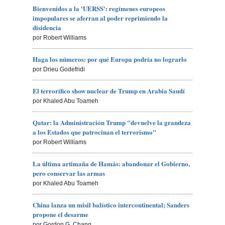
Bienvenidos a la 'UERSS': regímenes europeos
impopulares se aferran al poder reprimiendo la
disidencia
por Robert Williams
Haga los números: por qué Europa podría no lograrlo
por Drieu Godefridi
El terrorífico show nuclear de Trump en Arabia Saudí
por Khaled Abu Toameh
Qatar: la Administración Trump "devuelve la grandeza
a los Estados que patrocinan el terrorismo"
por Robert Williams
La última artimaña de Hamás: abandonar el Gobierno,
pero conservar las armas
por Khaled Abu Toameh
China lanza un misil balístico intercontinental; Sanders
propone el desarme
por Gordon G. Chang