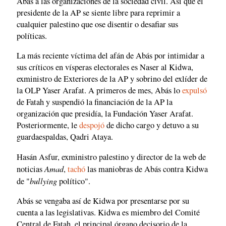
Abás a las organizaciones de la sociedad civil. Así que el
presidente de la AP se siente libre para reprimir a
cualquier palestino que ose disentir o desafiar sus
políticas.
La más reciente víctima del afán de Abás por intimidar a
sus críticos en vísperas electorales es Naser al Kidwa,
exministro de Exteriores de la AP y sobrino del exlíder de
la OLP Yaser Arafat. A primeros de mes, Abás lo
expulsó
de Fatah y suspendió la financiación de la AP la
organización que presidía, la Fundación Yaser Arafat.
Posteriormente, le
despojó
de dicho cargo y detuvo a su
guardaespaldas, Qadri Ataya.
Hasán Asfur, exministro palestino y director de la web de
Amad
noticias
,
tachó
las maniobras de Abás contra Kidwa
bullying
de "
político".
Abás se vengaba así de Kidwa por presentarse por su
cuenta a las legislativas. Kidwa es miembro del Comité
Central de Fatah, el principal órgano decisorio de la