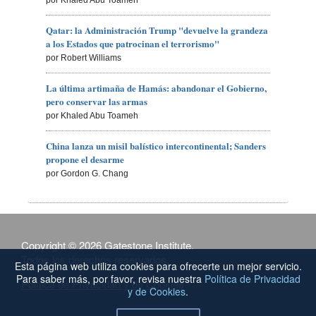
por Khaled Abu Toameh
Qatar: la Administración Trump "devuelve la grandeza
a los Estados que patrocinan el terrorismo"
por Robert Williams
La última artimaña de Hamás: abandonar el Gobierno,
pero conservar las armas
por Khaled Abu Toameh
China lanza un misil balístico intercontinental; Sanders
propone el desarme
por Gordon G. Chang
Copyright © 2026 Gatestone Institute.
Todos los derechos reservados.
Esta página web utiliza cookies para ofrecerte un mejor servicio.
Para saber más, por favor, revisa nuestra
Política de Privacidad
Política de Privacidad y de Cookies
y de Cookies
.