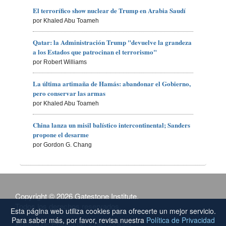
El terrorífico show nuclear de Trump en Arabia Saudí
por Khaled Abu Toameh
Qatar: la Administración Trump "devuelve la grandeza
a los Estados que patrocinan el terrorismo"
por Robert Williams
La última artimaña de Hamás: abandonar el Gobierno,
pero conservar las armas
por Khaled Abu Toameh
China lanza un misil balístico intercontinental; Sanders
propone el desarme
por Gordon G. Chang
Copyright © 2026 Gatestone Institute.
Todos los derechos reservados.
Esta página web utiliza cookies para ofrecerte un mejor servicio.
Para saber más, por favor, revisa nuestra
Política de Privacidad
Política de Privacidad y de Cookies