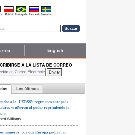
ds
Polski
Português
Pyccĸий
Svenska
orreo
English
CRIBIRSE A LA LISTA DE CORREO
ídos
Los últimos
nidos a la 'UERSS': regímenes europeos
lares se aferran al poder reprimiendo la
ncia
bert Williams
os números: por qué Europa podría no