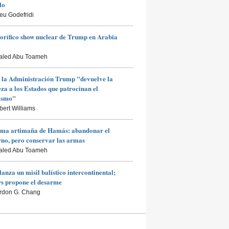
lo
ieu Godefridi
rorífico show nuclear de Trump en Arabia
aled Abu Toameh
 la Administración Trump "devuelve la
za a los Estados que patrocinan el
rismo"
bert Williams
ima artimaña de Hamás: abandonar el
no, pero conservar las armas
aled Abu Toameh
lanza un misil balístico intercontinental;
s propone el desarme
rdon G. Chang