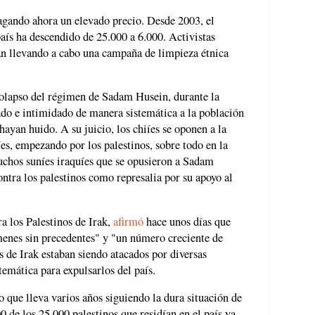
agando ahora un elevado precio. Desde 2003, el
país ha descendido de 25.000 a 6.000. Activistas
tán llevando a cabo una campaña de limpieza étnica
 colapso del régimen de Sadam Husein, durante la
ado e intimidado de manera sistemática a la población
ayan huido. A su juicio, los chiíes se oponen a la
íes, empezando por los palestinos, sobre todo en la
chos suníes iraquíes que se opusieron a Sadam
tra los palestinos como represalia por su apoyo al
a los Palestinos de Irak,
afirmó
hace unos días que
menes sin precedentes" y "un número creciente de
s de Irak estaban siendo atacados por diversas
temática para expulsarlos del país.
o que lleva varios años siguiendo la dura situación de
 de los 25.000 palestinos que residían en el país ya