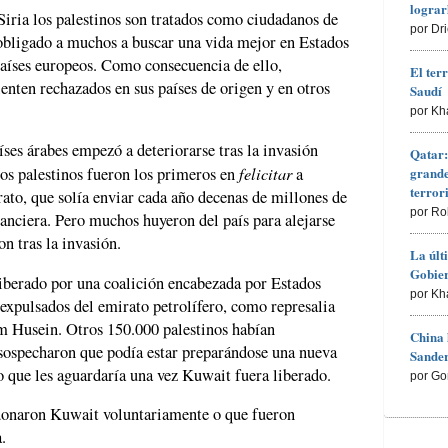
lograr
 Siria los palestinos son tratados como ciudadanos de
por Dr
 obligado a muchos a buscar una vida mejor en Estados
países europeos. Como consecuencia de ello,
El ter
enten rechazados en sus países de origen y en otros
Saudí
por Kh
aíses árabes empezó a deteriorarse tras la invasión
Qatar:
felicitar
grande
os palestinos fueron los primeros en
a
terro
ato, que solía enviar cada año decenas de millones de
por Ro
anciera. Pero muchos huyeron del país para alejarse
on tras la invasión.
La últ
Gobier
liberado por una coalición encabezada por Estados
por Kh
expulsados del emirato petrolífero, como represalia
m Husein. Otros 150.000 palestinos habían
China 
 sospecharon que podía estar preparándose una nueva
Sander
o que les aguardaría una vez Kuwait fuera liberado.
por Go
ndonaron Kuwait voluntariamente o que fueron
.