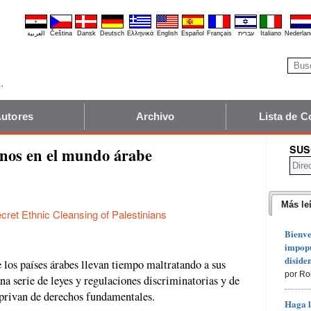
العربية
Čeština
Dansk
Deutsch
Ελληνικά
English
Español
Français
עברית
Italiano
Nederlan
utores
Archivo
Lista de C
SUS
inos en el mundo árabe
Más le
cret Ethnic Cleansing of Palestinians
Bienve
impopu
diside
 los países árabes llevan tiempo maltratando a sus
por Ro
a serie de leyes y regulaciones discriminatorias y de
privan de derechos fundamentales.
Haga l