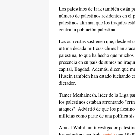
Los palestinos de Irak también están p
número de palestinos residentes en el 
palestinos afirman que los iraquíes es
contra la población palestina.
Los activistas sostienen que, desde el
última década milicias chiíes han atac
palestina, lo que ha hecho que muchos h
presencia en su país de suníes no iraqu
capital, Bagdad. Además, dicen que mu
Husein también han estado luchando con
dictador.
Tamer Meshainesh, líder de la Liga par
los palestinos estaban afrontando "crí
ataques". Advirtió de que los palestino
milicias como parte de una política sis
Abu al Walid, un investigador palestin
los palestinos en Irak,
señaló
que 19.000