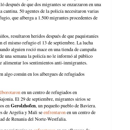
alló después de que dos migrantes se enzarzaron en una
a cantina. 50 agentes de la policía necesitaron varias
efugio, que alberga a 1.500 migrantes procedentes de
niños, resultaron heridos después de que paquistaníes
n el mismo refugio el 13 de septiembre. La lucha
uando alguien roció mace en una tienda de campaña
e una semana la policía no le informó al público
tar alimentar los sentimientos anti-inmigrantes.
 en algo común en los albergues de refugiados
alborotaron
en un centro de refugiados en
Sajonia. El 29 de septiembre, migrantes sirios se
Gerolzhofen
dos en
, un pequeño pueblo de Baviera.
s de Argelia y Mali se
enfrentaron
en un centro de
dad de Renania del Norte-Westfalia.