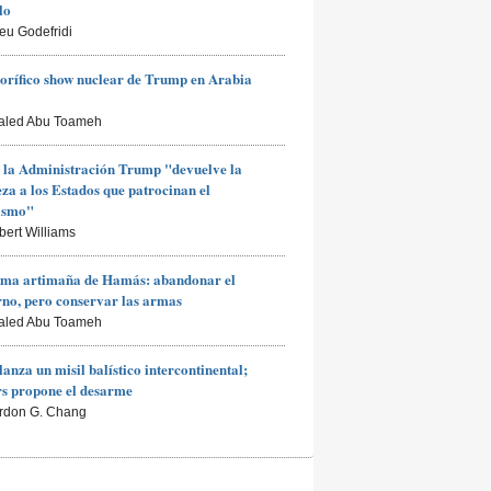
lo
ieu Godefridi
rorífico show nuclear de Trump en Arabia
aled Abu Toameh
 la Administración Trump "devuelve la
za a los Estados que patrocinan el
rismo"
bert Williams
ima artimaña de Hamás: abandonar el
no, pero conservar las armas
aled Abu Toameh
lanza un misil balístico intercontinental;
s propone el desarme
rdon G. Chang