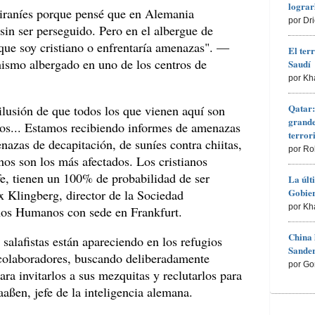
lograr
s iraníes porque pensé que en Alemania
por Dr
 sin ser perseguido. Pero en el albergue de
que soy cristiano o enfrentaría amenazas". —
El ter
anismo albergado en uno de los centros de
Saudí
por Kh
Qatar:
ilusión de que todos los que vienen aquí son
grande
os... Estamos recibiendo informes de amenazas
terro
azas de decapitación, de suníes contra chiitas,
por Ro
anos son los más afectados. Los cristianos
fe, tienen un 100% de probabilidad de ser
La últ
Gobier
 Klingberg, director de la Sociedad
por Kh
chos Humanos con sede en Frankfurt.
China 
salafistas están apareciendo en los refugios
Sander
 colaboradores, buscando deliberadamente
por Go
ara invitarlos a sus mezquitas y reclutarlos para
ßen, jefe de la inteligencia alemana.