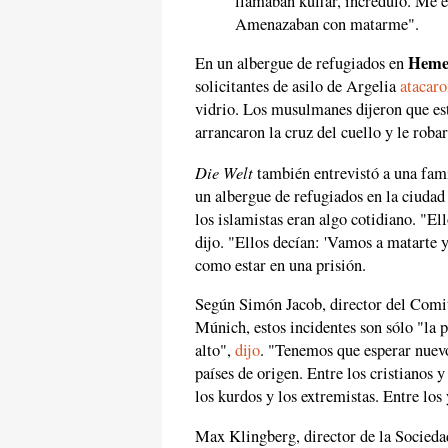
llamaban kuffar, incrédulo. Me 
Amenazaban con matarme".
Heme
En un albergue de refugiados en
solicitantes de asilo de Argelia
atacar
vidrio. Los musulmanes dijeron que es
arrancaron la cruz del cuello y le robar
Die Welt
también entrevistó a una fami
un albergue de refugiados en la ciudad
los islamistas eran algo cotidiano. "El
dijo. "Ellos decían: 'Vamos a matarte y 
como estar en una prisión.
Según Simón Jacob, director del Comit
Múnich, estos incidentes son sólo "la 
alto",
dijo
. "Tenemos que esperar nuevo
países de origen. Entre los cristianos y
los kurdos y los extremistas. Entre los 
Max Klingberg, director de la Socied