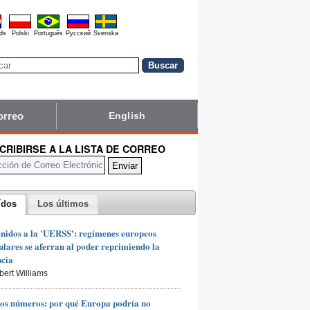
ds
Polski
Português
Pyccĸий
Svenska
orreo
English
CRIBIRSE A LA LISTA DE CORREO
ídos
Los últimos
nidos a la 'UERSS': regímenes europeos
lares se aferran al poder reprimiendo la
ncia
bert Williams
os números: por qué Europa podría no