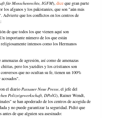
haft für Menschenrechte, IGFM
),
dice
que gran parte
or los afganos y los pakistaníes, que son "aún más
". Advierte que los conflictos en los centros de
:
ión de que todos los que vienen aquí son
 Un importante número de los que están
n religiosamente intensos como los Hermanos
e amenazas de agresión, así como de amenazas
chiitas, pero los yazidíes y los cristianos son
s conversos que no ocultan su fe, tienen un 100%
y acosados".
Passauer Neue Presse
con el diario
, el jefe del
chen Polizeigewerkschaft, DPolG
), Rainer Wendt,
minales" se han apoderado de los centros de acogida de
dada y no puede garantizar la seguridad. Pidió que
 antes de que alguien sea asesinado: