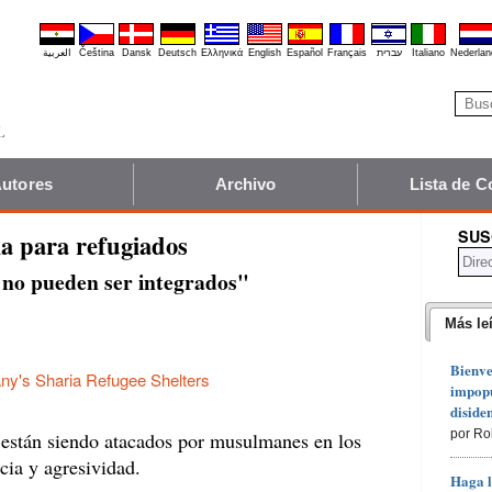
العربية
Čeština
Dansk
Deutsch
Ελληνικά
English
Español
Français
עברית
Italiano
Nederlan
utores
Archivo
Lista de C
SUS
a para refugiados
 no pueden ser integrados"
Más le
Bienve
y's Sharia Refugee Shelters
impopu
diside
por Ro
s están siendo atacados por musulmanes en los
cia y agresividad.
Haga l