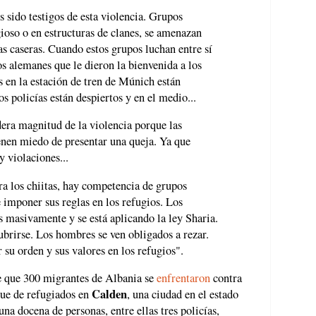
sido testigos de esta violencia. Grupos
gioso o en estructuras de clanes, se amenazan
as caseras. Cuando estos grupos luchan entre sí
os alemanes que le dieron la bienvenida a los
s en la estación de tren de Múnich están
 policías están despiertos y en el medio...
era magnitud de la violencia porque las
enen miedo de presentar una queja. Ya que
y violaciones...
ra los chiitas, hay competencia de grupos
de imponer sus reglas en los refugios. Los
s masivamente y se está aplicando la ley Sharia.
ubrirse. Los hombres se ven obligados a rezar.
 su orden y sus valores en los refugios".
de que 300 migrantes de Albania se
enfrentaron
contra
Calden
gue de refugiados en
, una ciudad en el estado
na docena de personas, entre ellas tres policías,