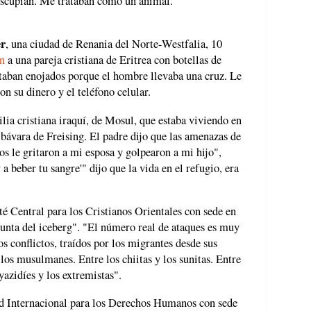
escupían. Me trataban como un animal.
r
, una ciudad de Renania del Norte-Westfalia, 10
on
a una pareja cristiana de Eritrea con botellas de
taban enojados porque el hombre llevaba una cruz. Le
on su dinero y el teléfono celular.
lia cristiana iraquí, de Mosul, que estaba viviendo en
 bávara de Freising. El padre dijo que las amenazas de
los le gritaron a mi esposa y golpearon a mi hijo",
a beber tu sangre'" dijo que la vida en el refugio, era
é Central para los Cristianos Orientales con sede en
punta del iceberg". "El número real de ataques es muy
s conflictos, traídos por los migrantes desde sus
 los musulmanes. Entre los chiitas y los sunitas. Entre
yazidíes y los extremistas".
ad Internacional para los Derechos Humanos con sede