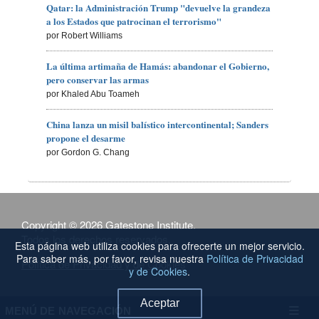
Qatar: la Administración Trump "devuelve la grandeza
a los Estados que patrocinan el terrorismo"
por Robert Williams
La última artimaña de Hamás: abandonar el Gobierno,
pero conservar las armas
por Khaled Abu Toameh
China lanza un misil balístico intercontinental; Sanders
propone el desarme
por Gordon G. Chang
Copyright © 2026 Gatestone Institute.
Todos los derechos reservados.
Esta página web utiliza cookies para ofrecerte un mejor servicio.
Para saber más, por favor, revisa nuestra
Política de Privacidad
Política de Privacidad y de Cookies
y de Cookies
.
Aceptar
MENÚ DE NAVEGACIÓN