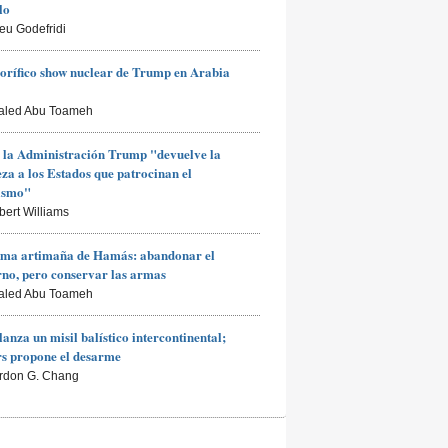
lo
ieu Godefridi
rorífico show nuclear de Trump en Arabia
aled Abu Toameh
 la Administración Trump "devuelve la
za a los Estados que patrocinan el
rismo"
bert Williams
ima artimaña de Hamás: abandonar el
no, pero conservar las armas
aled Abu Toameh
lanza un misil balístico intercontinental;
s propone el desarme
rdon G. Chang