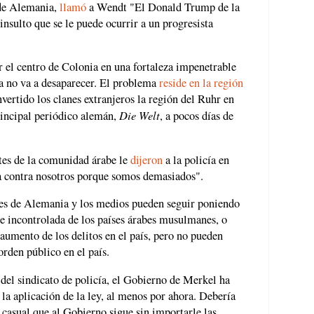
 de Alemania,
llamó
a Wendt "El Donald Trump de la
 insulto que se le puede ocurrir a un progresista
 el centro de Colonia en una fortaleza impenetrable
za no va a desaparecer. El problema
reside en la región
ertido los clanes extranjeros la región del Ruhr en
Die Welt
incipal periódico alemán,
, a pocos días de
tes de la comunidad árabe le
dijeron
a la policía en
a contra nosotros porque somos demasiados".
ntes de Alemania y los medios pueden seguir poniendo
e incontrolada de los países árabes musulmanes, o
aumento de los delitos en el país, pero no pueden
orden público en el país.
el sindicato de policía, el Gobierno de Merkel ha
e la aplicación de la ley, al menos por ahora. Debería
 casual que al Gobierno sigue sin importarle las