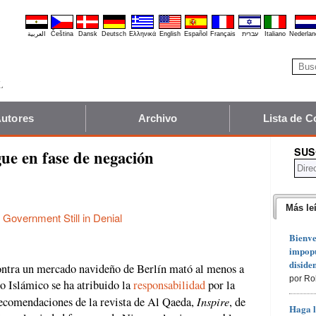
العربية
Čeština
Dansk
Deutsch
Ελληνικά
English
Español
Français
עברית
Italiano
Nederlan
utores
Archivo
Lista de C
SUS
ue en fase de negación
Más le
 Government Still in Denial
Bienve
impopu
diside
ontra un mercado navideño de Berlín mató al menos a
por Ro
do Islámico se ha atribuido la
responsabilidad
por la
Inspire
recomendaciones de la revista de Al Qaeda,
, de
Haga l