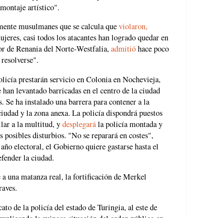
montaje artístico".
amente musulmanes que se calcula que
violaron,
jeres, casi todos los atacantes han logrado quedar en
rior de Renania del Norte-Westfalia,
admitió
hace poco
 resolverse".
olicía prestarán servicio en Colonia en Nochevieja,
e han levantado barricadas en el centro de la ciudad
s. Se ha instalado una barrera para contener a la
 ciudad y la zona anexa. La policía dispondrá puestos
lar a la multitud, y
desplegará
la policía montada y
s posibles disturbios. "No se reparará en costes",
año electoral, el Gobierno quiere gastarse hasta el
fender la ciudad.
 a una matanza real, la fortificación de Merkel
raves.
ato de la policía del estado de Turingia, al este de