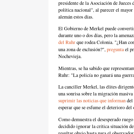
presidente de la Asociación de Jueces
política nacional", al parecer el mayor
alemán estos días.
El Gobierno de Merkel puede convertir
durante uno o dos días, pero la amena
del Ruhr
que rodea Colonia. "¿Han conv
una zona de exclusión?",
pregunta
el pr
Nochevieja.
Mientras, se ha sabido que representan
Ruhr: "La policía no ganará una guerr
La canciller Merkel, las élites dirige
una sonrisa sobre la migración masiva 
suprimir las noticias que informan
del 
esperar que se esfume el deterioro del 
Como demuestra el desesperado ruego d
decidido ignorar la crítica situación d
resultar obvio hasta para el observador