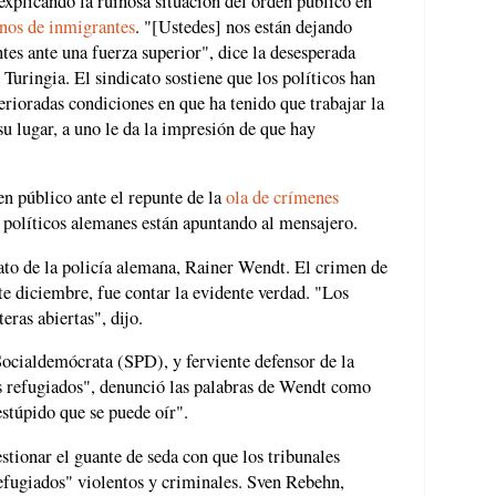
explicando la ruinosa situación del orden público en
anos de inmigrantes
. "[Ustedes] nos están dejando
s ante una fuerza superior", dice la desesperada
 Turingia. El sindicato sostiene que los políticos han
erioradas condiciones en que ha tenido que trabajar la
u lugar, a uno le da la impresión de que hay
en público ante el repunte de la
ola de crímenes
y políticos alemanes están apuntando al mensajero.
cato de la policía alemana, Rainer Wendt. El crimen de
te diciembre, fue contar la evidente verdad. "Los
eras abiertas", dijo.
Socialdemócrata (SPD), y ferviente defensor de la
os refugiados", denunció las palabras de Wendt como
stúpido que se puede oír".
tionar el guante de seda con que los tribunales
efugiados" violentos y criminales. Sven Rebehn,