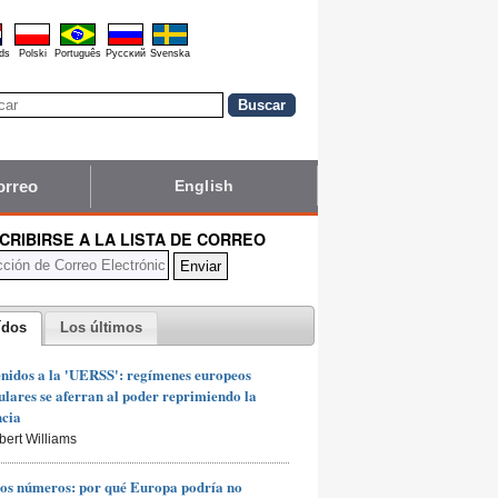
ds
Polski
Português
Pyccĸий
Svenska
orreo
English
CRIBIRSE A LA LISTA DE CORREO
ídos
Los últimos
nidos a la 'UERSS': regímenes europeos
lares se aferran al poder reprimiendo la
ncia
bert Williams
os números: por qué Europa podría no