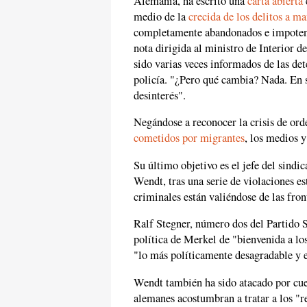
Alemania, ha escrito una
carta abierta
medio de la
crecida de los delitos a m
completamente abandonados e impotente
nota dirigida al ministro de Interior de
sido varias veces informados de las det
policía. "¿Pero qué cambia? Nada. En s
desinterés".
Negándose a reconocer la crisis de ord
cometidos por migrantes
, los medios 
Su último objetivo es el jefe del sindi
Wendt, tras una serie de violaciones es
criminales están valiéndose de las front
Ralf Stegner, número dos del Partido 
política de Merkel de "bienvenida a l
"lo más políticamente desagradable y e
Wendt también ha sido atacado por cues
alemanes acostumbran a tratar a los "r