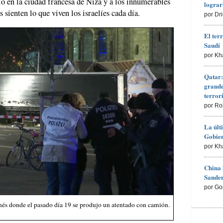
io en la ciudad francesa de Niza y a los innumerables
lograr
 sienten lo que viven los israelíes cada día.
por Dr
El ter
Saudí
por Kh
Qatar:
grande
terro
por Ro
La últ
Gobier
por Kh
China 
Sander
por Go
nés donde el pasado día 19 se produjo un atentado con camión.