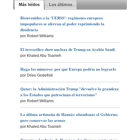
Más leídos
Los últimos
Bienvenidos a la 'UERSS': regímenes europeos
impopulares se aferran al poder reprimiendo la
disidencia
por Robert Williams
El terrorífico show nuclear de Trump en Arabia Saudí
por Khaled Abu Toameh
Haga los números: por qué Europa podría no lograrlo
por Drieu Godefridi
Qatar: la Administración Trump "devuelve la grandeza
a los Estados que patrocinan el terrorismo"
por Robert Williams
La última artimaña de Hamás: abandonar el Gobierno,
pero conservar las armas
por Khaled Abu Toameh
Turquía: el refugio de Hamás y el peligroso punto ciego