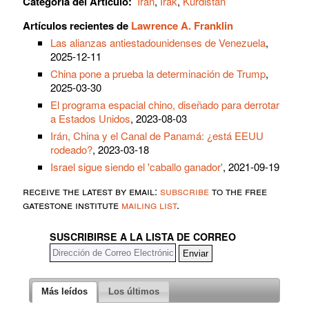
Categoría del Artículo:
Irán
,
Irak
,
Kurdistán
Artículos recientes de
Lawrence A. Franklin
Las alianzas antiestadounidenses de Venezuela
,
2025-12-11
China pone a prueba la determinación de Trump
,
2025-03-30
El programa espacial chino, diseñado para derrotar
a Estados Unidos
, 2023-08-03
Irán, China y el Canal de Panamá: ¿está EEUU
rodeado?
, 2023-03-18
Israel sigue siendo el 'caballo ganador'
, 2021-09-19
receive the latest by email:
subscribe
to the free
gatestone institute
mailing list
.
SUSCRIBIRSE A LA LISTA DE CORREO
Más leídos
Los últimos