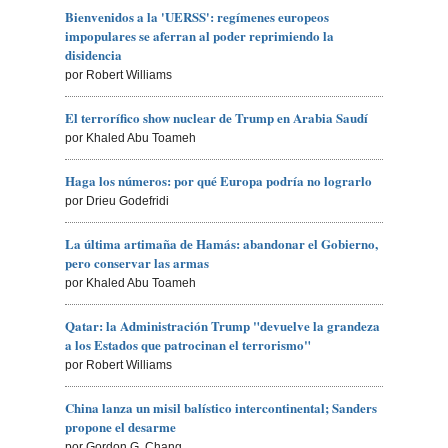
Bienvenidos a la 'UERSS': regímenes europeos
impopulares se aferran al poder reprimiendo la
disidencia
por Robert Williams
El terrorífico show nuclear de Trump en Arabia Saudí
por Khaled Abu Toameh
Haga los números: por qué Europa podría no lograrlo
por Drieu Godefridi
La última artimaña de Hamás: abandonar el Gobierno,
pero conservar las armas
por Khaled Abu Toameh
Qatar: la Administración Trump "devuelve la grandeza
a los Estados que patrocinan el terrorismo"
por Robert Williams
China lanza un misil balístico intercontinental; Sanders
propone el desarme
por Gordon G. Chang