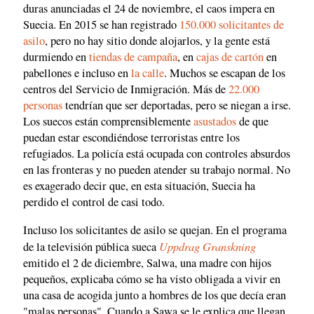
duras anunciadas el 24 de noviembre, el caos impera en
Suecia. En 2015 se han registrado
150.000 solicitantes de
asilo
, pero no hay sitio donde alojarlos, y la gente está
durmiendo en
tiendas de campaña
, en
cajas de cartón
en
pabellones e incluso en
la calle
. Muchos se escapan de los
centros del Servicio de Inmigración. Más de
22.000
personas
tendrían que ser deportadas, pero se niegan a irse.
Los suecos están comprensiblemente
asustados
de que
puedan estar escondiéndose terroristas entre los
refugiados. La policía está ocupada con controles absurdos
en las fronteras y no pueden atender su trabajo normal. No
es exagerado decir que, en esta situación, Suecia ha
perdido el control de casi todo.
Incluso los solicitantes de asilo se quejan. En el programa
Uppdrag Granskning
de la televisión pública sueca
emitido el 2 de diciembre, Salwa, una madre con hijos
pequeños, explicaba cómo se ha visto obligada a vivir en
una casa de acogida junto a hombres de los que decía eran
"malas personas". Cuando a Sawa se le explica que llegan