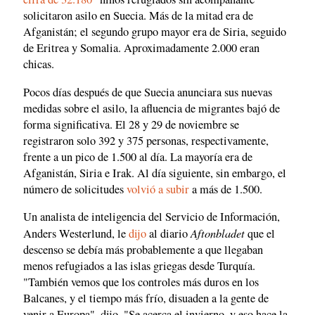
solicitaron asilo en Suecia. Más de la mitad era de
Afganistán; el segundo grupo mayor era de Siria, seguido
de Eritrea y Somalia. Aproximadamente 2.000 eran
chicas.
Pocos días después de que Suecia anunciara sus nuevas
medidas sobre el asilo, la afluencia de migrantes bajó de
forma significativa. El 28 y 29 de noviembre se
registraron solo 392 y 375 personas, respectivamente,
frente a un pico de 1.500 al día. La mayoría era de
Afganistán, Siria e Irak. Al día siguiente, sin embargo, el
número de solicitudes
volvió a subir
a más de 1.500.
Un analista de inteligencia del Servicio de Información,
Aftonbladet
Anders Westerlund, le
dijo
al diario
que el
descenso se debía más probablemente a que llegaban
menos refugiados a las islas griegas desde Turquía.
"También vemos que los controles más duros en los
Balcanes, y el tiempo más frío, disuaden a la gente de
venir a Europa", dijo. "Se acerca el invierno, y eso hace la