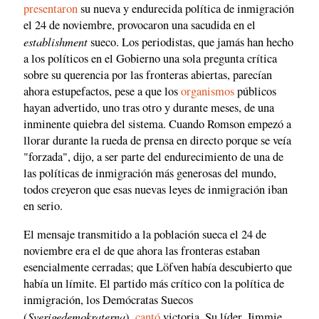
presentaron
su nueva y endurecida política de inmigración
el 24 de noviembre, provocaron una sacudida en el
establishment
sueco. Los periodistas, que jamás han hecho
a los políticos en el Gobierno una sola pregunta crítica
sobre su querencia por las fronteras abiertas, parecían
ahora estupefactos, pese a que los
organismos
públicos
hayan advertido, uno tras otro y durante meses, de una
inminente quiebra del sistema. Cuando Romson empezó a
llorar durante la rueda de prensa en directo porque se veía
"forzada", dijo, a ser parte del endurecimiento de una de
las políticas de inmigración más generosas del mundo,
todos creyeron que esas nuevas leyes de inmigración iban
en serio.
El mensaje transmitido a la población sueca el 24 de
noviembre era el de que ahora las fronteras estaban
esencialmente cerradas; que Löfven había descubierto que
había un límite. El partido más crítico con la política de
inmigración, los Demócratas Suecos
Sverigedemokraterna
(
),
cantó
victoria. Su líder, Jimmie