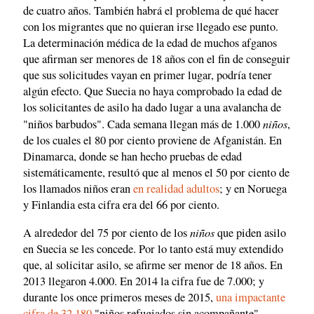
de cuatro años. También habrá el problema de qué hacer
con los migrantes que no quieran irse llegado ese punto.
La determinación médica de la edad de muchos afganos
que afirman ser menores de 18 años con el fin de conseguir
que sus solicitudes vayan en primer lugar, podría tener
algún efecto. Que Suecia no haya comprobado la edad de
los solicitantes de asilo ha dado lugar a una avalancha de
niños
"niños barbudos". Cada semana llegan más de 1.000
,
de los cuales el 80 por ciento proviene de Afganistán. En
Dinamarca, donde se han hecho pruebas de edad
sistemáticamente, resultó que al menos el 50 por ciento de
los llamados niños eran
en realidad adultos
; y en Noruega
y Finlandia esta cifra era del 66 por ciento.
niños
A alrededor del 75 por ciento de los
que piden asilo
en Suecia se les concede. Por lo tanto está muy extendido
que, al solicitar asilo, se afirme ser menor de 18 años. En
2013 llegaron 4.000. En 2014 la cifra fue de 7.000; y
durante los once primeros meses de 2015,
una impactante
cifra de 32.180
"niños refugiados sin acompañante"