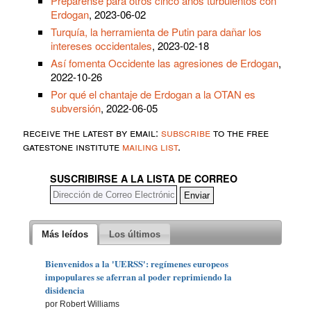
Prepárense para otros cinco años turbulentos con
Erdogan
, 2023-06-02
Turquía, la herramienta de Putin para dañar los
intereses occidentales
, 2023-02-18
Así fomenta Occidente las agresiones de Erdogan
,
2022-10-26
Por qué el chantaje de Erdogan a la OTAN es
subversión
, 2022-06-05
receive the latest by email:
subscribe
to the free
gatestone institute
mailing list
.
SUSCRIBIRSE A LA LISTA DE CORREO
Más leídos
Los últimos
Bienvenidos a la 'UERSS': regímenes europeos
impopulares se aferran al poder reprimiendo la
disidencia
por Robert Williams