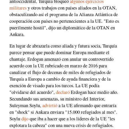
antioccidental, Turquía bloqueó
algunos ejercicios
militares
y otros trabajos con países aliados en la OTAN,
obstaculizando así el programa de la Alianza Atlántica de
cooperación con países no pertenecientes a la UE. "Esto es
puerilmente hostil", dijo un diplomático de la OTAN en
Ankara.
En lugar de abrazarla como aliada y futura socia, Turquía
parece pensar que puede dominar Europa mediante el
chantaje. Erdogan amenazó con anular un controvertido
acuerdo con la UE rubricado en marzo de 2016 para
canalizar el flujo de decenas de miles de refugiados de
Turquía a Europa a cambio de ayuda financiera y de la
exención de visado para los turcos. La UE podía
"olvidarse del acuerdo",
declaró
Erdogan hace medio año.
Secundando sus amenazas, su ministro del Interior,
Suleyman Soylu,
advirtió
a la UE afirmando que entraría
en "shock" si Ankara enviara "15.000 refugiados al mes".
Soylu
dijo
que iba a hacer que a los líderes de la UE "les
explotara la cabeza" con una nueva crisis de refugiados.