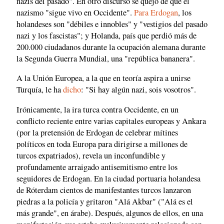
nazis del pasado". En otro discurso se quejó de que el
nazismo "sigue vivo en Occidente".
Para Erdogan
, los
holandeses son "débiles e innobles" y "vestigios del pasado
nazi y los fascistas"; y Holanda, país que perdió más de
200.000 ciudadanos durante la ocupación alemana durante
la Segunda Guerra Mundial, una "república bananera".
A la Unión Europea, a la que en teoría aspira a unirse
Turquía, le ha
dicho
: "Si hay algún nazi, sois vosotros".
Irónicamente, la ira turca contra Occidente, en un
conflicto reciente entre varias capitales europeas y Ankara
(por la pretensión de Erdogan de celebrar mítines
políticos en toda Europa para dirigirse a millones de
turcos expatriados), revela un inconfundible y
profundamente arraigado antisemitismo entre los
seguidores de Erdogan. En la ciudad portuaria holandesa
de Róterdam cientos de manifestantes turcos lanzaron
piedras a la policía y gritaron "Alá Akbar" ("Alá es el
más grande", en árabe). Después, algunos de ellos, en una