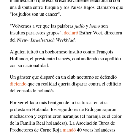
manifestación que estaba exclusivamente relacionada con
una disputa entre Turquía y los Países Bajos, clamaron que
"los judíos son un cáncer".
judío
homo
"Volvemos a ver que las palabras
y
son
insultos para estos grupos",
declaró
Esther Voet, directora
Nieuw Israelietisch Weekblad
del
.
Alguien tuiteó un bochornoso insulto contra François
Hollande, el presidente francés, confundiendo su apellido
con su nacionalidad.
Un gánster que disparó en un club nocturno se defendió
diciendo
que en realidad quería disparar contra el edificio
del consulado holandés.
Por ver el lado más benigno de la ira turca: en otra
protesta en Holanda, los seguidores de Erdogan sajaron,
machacaron y exprimieron naranjas (el naranja es el color
de la Familia Real holandesa). La Asociación Turca de
Productores de Carne Roja
mandó
40 vacas holandesas