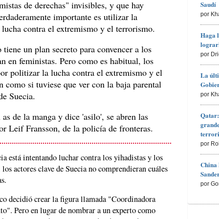
mistas de derechas" invisibles, y que hay
Saudí
erdaderamente importante es utilizar la
por Kh
 lucha contra el extremismo y el terrorismo.
Haga l
lograr
 tiene un plan secreto para convencer a los
por Dr
an en feministas. Pero como es habitual, los
or politizar la lucha contra el extremismo y el
La últ
ón como si tuviese que ver con la baja parental
Gobier
de Suecia.
por Kh
Qatar:
as de la manga y dice 'asilo', se abren las
grande
or Leif Fransson, de la policía de fronteras.
terro
por Ro
a está intentando luchar contra los yihadistas y los
China 
i los actores clave de Suecia no comprendieran cuáles
Sander
s.
por Go
co decidió crear la figura llamada "Coordinadora
to". Pero en lugar de nombrar a un experto como