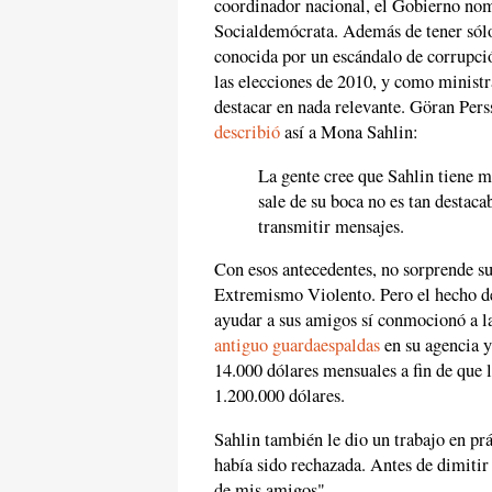
coordinador nacional, el Gobierno nom
Socialdemócrata. Además de tener sólo 
conocida por un escándalo de corrupci
las elecciones de 2010, y como ministr
destacar en nada relevante. Göran Pers
describió
así a Mona Sahlin:
La gente cree que Sahlin tiene m
sale de su boca no es tan destaca
transmitir mensajes.
Con esos antecedentes, no sorprende s
Extremismo Violento. Pero el hecho de
ayudar a sus amigos sí conmocionó a l
antiguo guardaespaldas
en su agencia y
14.000 dólares mensuales a fin de que 
1.200.000 dólares.
Sahlin también le dio un trabajo en prác
había sido rechazada. Antes de dimitir
de mis amigos".