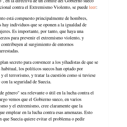
o", en la directiva de un comité del Gobierno sueco
cional contra el Extremismo Violento, se puede
leer
:
nto está compuesto principalmente de hombres,
 hay individuos que se oponen a la igualdad de
ujeres. Es importante, por tanto, que haya una
uerzos para prevenir el extremismo violento, y
 contribuyen al surgimiento de entornos
arrestadas.
plan secreto para convencer a los yihadistas de que se
 habitual, los políticos suecos han optado por
 y el terrorismo, y tratar la cuestión como si tuviese
e con la seguridad de Suecia.
e género" sea relevante o útil en la lucha contra el
argo vemos que el Gobierno sueco, en varios
ismo y el extremismo, cree claramente que la
que emplear en la lucha contra esas amenazas. Esto
 que Suecia quiere evitar el problema o pedir