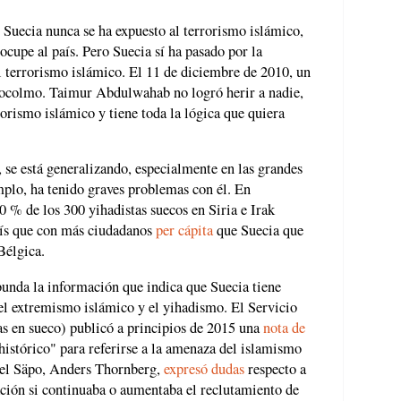
e Suecia nunca se ha expuesto al terrorismo islámico,
ocupe al país. Pero Suecia sí ha pasado por la
al terrorismo islámico. El 11 de diciembre de 2010, un
stocolmo. Taimur Abdulwahab no logró herir a nadie,
orismo islámico y tiene toda la lógica que quiera
 se está generalizando, especialmente en las grandes
plo, ha tenido graves problemas con él. En
0 % de los 300 yihadistas suecos en Siria e Irak
ís que con más ciudadanos
per cápita
que Suecia que
Bélgica.
unda la información que indica que Suecia tiene
el extremismo islámico y el yihadismo. El Servicio
as en sueco) publicó a principios de 2015 una
nota de
 histórico" para referirse a la amenaza del islamismo
 del Säpo, Anders Thornberg,
expresó dudas
respecto a
ación si continuaba o aumentaba el reclutamiento de