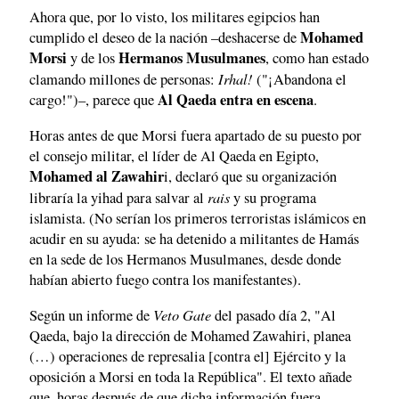
Ahora que, por lo visto, los militares egipcios han
Mohamed
cumplido el deseo de la nación –deshacerse de
Morsi
Hermanos Musulmanes
y de los
, como han estado
Irhal!
clamando millones de personas:
("¡Abandona el
Al Qaeda entra en escena
cargo!")–, parece que
.
Horas antes de que Morsi fuera apartado de su puesto por
el consejo militar, el líder de Al Qaeda en Egipto,
Mohamed al Zawahir
i, declaró que su organización
rais
libraría la yihad para salvar al
y su programa
islamista. (No serían los primeros terroristas islámicos en
acudir en su ayuda: se ha detenido a militantes de Hamás
en la sede de los Hermanos Musulmanes, desde donde
habían abierto fuego contra los manifestantes).
Veto Gate
Según un informe de
del pasado día 2, "Al
Qaeda, bajo la dirección de Mohamed Zawahiri, planea
(…) operaciones de represalia [contra el] Ejército y la
oposición a Morsi en toda la República". El texto añade
que, horas después de que dicha información fuera