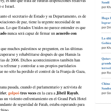
ry, es uno que trata de futuras disposiciones relativas
Saudí
 e Israel.
por Kh
tanto el secretario de Estado y su Departamento, es de
Haga l
gociaciones de paz, tiene la urgente necesidad de un
lograr
rnas. Lo que Estados Unidos no parece entender es que
por Dr
tado
acuerdo con
nunca será capaz de firmar un
La últ
Gobier
 que muchos palestinos se pregunten, en las últimas
por Kh
ecuperarse y rehabilitarse después de que Hamás la
Qatar:
arias de 2006. Dichos acontecimientos también han
grande
a refrenar y controlar a sus propios partidarios
terro
ue no sólo ha perdido el control de la Franja de Gaza,
por Ro
China 
mana pasada, cuando el parlamentario y activista de
Sander
tler
,
golpeó
tres veces
Jibril Rayub
en la cara a
,
por Go
tras un violento enfrentamiento en el Grand Park Hotel
dante de seguridad de Fatah, estaba esperando para
chino.