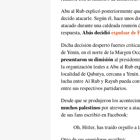
Abu al Rub explicó posteriormente que
decido atacarle. Según él, hace unos do
atacado durante una caldeada reunión 
Abás decidió
expulsar de 
respuesta,
Dicha decisión despertó fuertes crítica
de Yenín, en el norte de la Margen Oc
presentaron su dimisión
al presidente
la organización leales a Abu al Rub exp
localidad de Qabatya, cercana a Yenín.
lucha entre Al Rub y Rayub pueda con
entre sus respectivos partidarios.
Desde que se produjeron los aconteci
muchos palestinos
por atreverse a ata
de sus fans escribió en Facebook:
Oh, Hitler, has traído orgullo a l
Otro de sus seguidores escribió: