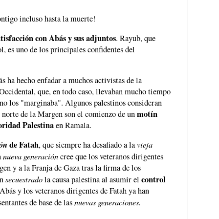
ntigo incluso hasta la muerte!
atisfacción con Abás y sus adjuntos
. Rayub, que
l, es uno de los principales confidentes del
s ha hecho enfadar a muchos activistas de la
 Occidental, que, en todo caso, llevaban mucho tiempo
ino los "marginaba". Algunos palestinos consideran
motín
el norte de la Margen son el comienzo de un
oridad Palestina
en Ramala.
ión
de Fatah
vieja
, que siempre ha desafiado a la
nueva generación
a
cree que los veteranos dirigentes
gen y a la Franja de Gaza tras la firma de los
secuestrado
control
an
la causa palestina al asumir el
 Abás y los veteranos dirigentes de Fatah ya han
nuevas generaciones.
entantes de base de las