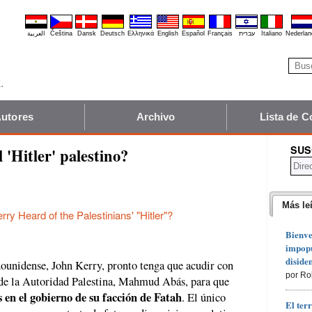
العربية
Čeština
Dansk
Deutsch
Ελληνικά
English
Español
Français
עברית
Italiano
Nederlan
utores
Archivo
Lista de C
SUS
'Hitler' palestino?
Más le
ry Heard of the Palestinians' "Hitler"?
Bienve
impopu
diside
dounidense, John Kerry, pronto tenga que acudir con
por Ro
 de la Autoridad Palestina, Mahmud Abás, para que
 en el gobierno de su facción de Fatah
. El único
El ter