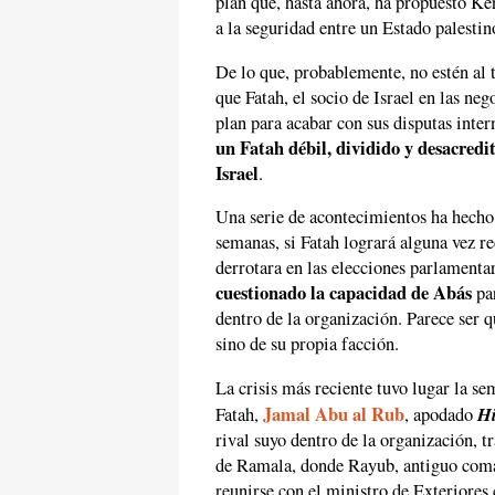
plan que, hasta ahora, ha propuesto Ker
a la seguridad entre un Estado palestino
De lo que, probablemente, no estén al 
que Fatah, el socio de Israel en las ne
plan para acabar con sus disputas inte
un Fatah débil, dividido y desacredi
Israel
.
Una serie de acontecimientos ha hecho
semanas, si Fatah logrará alguna vez r
derrotara en las elecciones parlament
cuestionado la capacidad de Abás
par
dentro de la organización. Parece ser q
sino de su propia facción.
La crisis más reciente tuvo lugar la se
Jamal Abu al Rub
Hi
Fatah,
, apodado
rival suyo dentro de la organización, 
de Ramala, donde Rayub, antiguo coman
reunirse con el ministro de Exteriores 