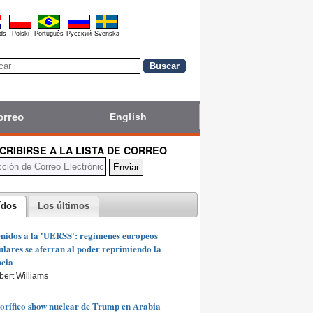
ds
Polski
Português
Pyccĸий
Svenska
orreo
English
CRIBIRSE A LA LISTA DE CORREO
ídos
Los últimos
nidos a la 'UERSS': regímenes europeos
lares se aferran al poder reprimiendo la
ncia
bert Williams
rorífico show nuclear de Trump en Arabia