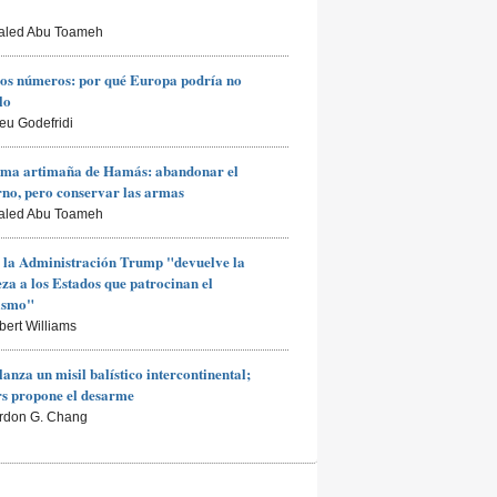
aled Abu Toameh
os números: por qué Europa podría no
lo
ieu Godefridi
ima artimaña de Hamás: abandonar el
no, pero conservar las armas
aled Abu Toameh
 la Administración Trump "devuelve la
za a los Estados que patrocinan el
rismo"
bert Williams
lanza un misil balístico intercontinental;
s propone el desarme
rdon G. Chang