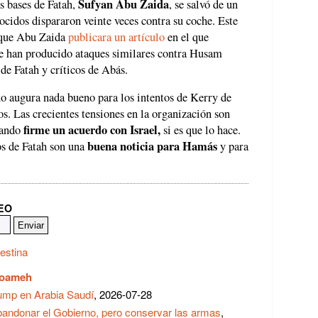
Sufyan Abu Zaida
as bases de Fatah,
, se salvó de un
ocidos dispararon veinte veces contra su coche. Este
 que Abu Zaida
publicara un artículo
en el que
Se han producido ataques similares contra Husam
e Fatah y críticos de Abás.
 no augura nada bueno para los intentos de Kerry de
nos. Las crecientes tensiones en la organización son
firme un acuerdo con Israel,
uando
si es que lo hace.
buena noticia para Hamás
os de Fatah son una
y para
REO
estina
Toameh
rump en Arabia Saudí
, 2026-07-28
bandonar el Gobierno, pero conservar las armas
,