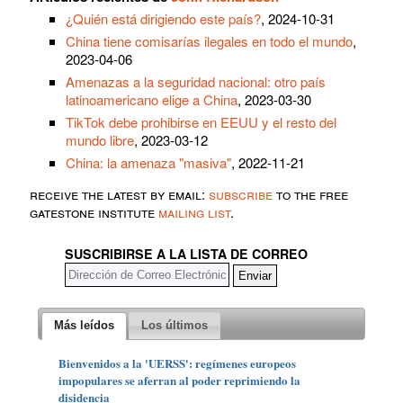
¿Quién está dirigiendo este país?
, 2024-10-31
China tiene comisarías ilegales en todo el mundo
,
2023-04-06
Amenazas a la seguridad nacional: otro país
latinoamericano elige a China
, 2023-03-30
TikTok debe prohibirse en EEUU y el resto del
mundo libre
, 2023-03-12
China: la amenaza "masiva"
, 2022-11-21
receive the latest by email:
subscribe
to the free
gatestone institute
mailing list
.
SUSCRIBIRSE A LA LISTA DE CORREO
Más leídos
Los últimos
Bienvenidos a la 'UERSS': regímenes europeos
impopulares se aferran al poder reprimiendo la
disidencia