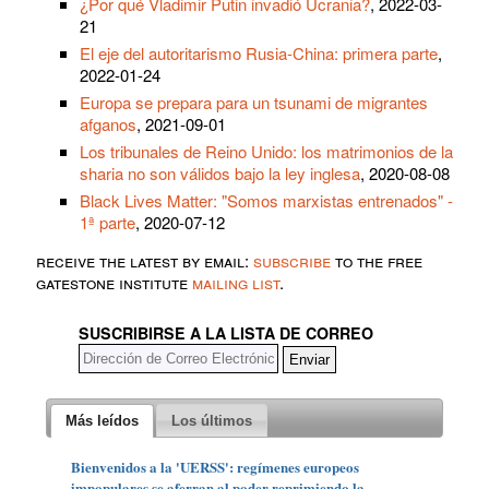
¿Por qué Vladimir Putin invadió Ucrania?
, 2022-03-
21
El eje del autoritarismo Rusia-China: primera parte
,
2022-01-24
Europa se prepara para un tsunami de migrantes
afganos
, 2021-09-01
Los tribunales de Reino Unido: los matrimonios de la
sharia no son válidos bajo la ley inglesa
, 2020-08-08
Black Lives Matter: "Somos marxistas entrenados" -
1ª parte
, 2020-07-12
receive the latest by email:
subscribe
to the free
gatestone institute
mailing list
.
SUSCRIBIRSE A LA LISTA DE CORREO
Más leídos
Los últimos
Bienvenidos a la 'UERSS': regímenes europeos
impopulares se aferran al poder reprimiendo la