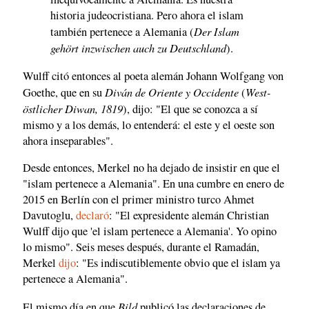
historia judeocristiana. Pero ahora el islam
Der Islam
también pertenece a Alemania (
gehört inzwischen auch zu Deutschland
).
Wulff citó entonces al poeta alemán Johann Wolfgang von
Diván de Oriente y Occidente
West-
Goethe, que en su
(
östlicher Diwan, 1819
), dijo: "El que se conozca a sí
mismo y a los demás, lo entenderá: el este y el oeste son
ahora inseparables".
Desde entonces, Merkel no ha dejado de insistir en que el
"islam pertenece a Alemania". En una cumbre en enero de
2015 en Berlín con el primer ministro turco Ahmet
Davutoglu,
declaró
: "El expresidente alemán Christian
Wulff dijo que 'el islam pertenece a Alemania'. Yo opino
lo mismo". Seis meses después, durante el Ramadán,
Merkel
dijo
: "Es indiscutiblemente obvio que el islam ya
pertenece a Alemania".
Bild
El mismo día en que
publicó las declaraciones de