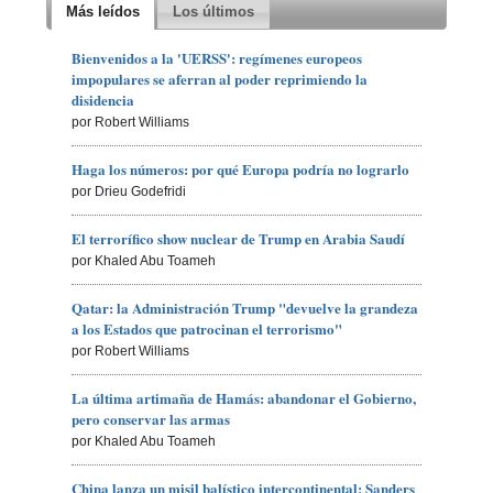
Más leídos
Los últimos
Bienvenidos a la 'UERSS': regímenes europeos
impopulares se aferran al poder reprimiendo la
disidencia
por Robert Williams
Haga los números: por qué Europa podría no lograrlo
por Drieu Godefridi
El terrorífico show nuclear de Trump en Arabia Saudí
por Khaled Abu Toameh
Qatar: la Administración Trump "devuelve la grandeza
a los Estados que patrocinan el terrorismo"
por Robert Williams
La última artimaña de Hamás: abandonar el Gobierno,
pero conservar las armas
por Khaled Abu Toameh
China lanza un misil balístico intercontinental; Sanders