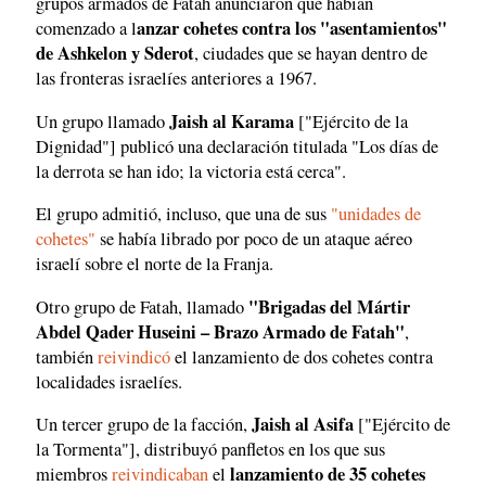
grupos armados de Fatah anunciaron que habían
anzar cohetes contra los "asentamientos"
comenzado a l
de Ashkelon y Sderot
, ciudades que se hayan dentro de
las fronteras israelíes anteriores a 1967.
Jaish al Karama
Un grupo llamado
["Ejército de la
Dignidad"] publicó una declaración titulada "Los días de
la derrota se han ido; la victoria está cerca".
El grupo admitió, incluso, que una de sus
"unidades de
cohetes"
se había librado por poco de un ataque aéreo
israelí sobre el norte de la Franja.
"Brigadas del Mártir
Otro grupo de Fatah, llamado
Abdel Qader Huseini – Brazo Armado de Fatah"
,
también
reivindicó
el lanzamiento de dos cohetes contra
localidades israelíes.
Jaish al Asifa
Un tercer grupo de la facción,
["Ejército de
la Tormenta"], distribuyó panfletos en los que sus
lanzamiento de 35 cohetes
miembros
reivindicaban
el