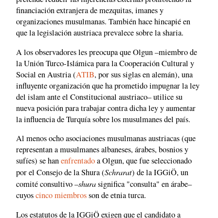
financiación extranjera de mezquitas, imanes y
organizaciones musulmanas. También hace hincapié en
que la legislación austriaca prevalece sobre la sharia.
A los observadores les preocupa que Olgun –miembro de
la Unión Turco-Islámica para la Cooperación Cultural y
Social en Austria (
ATIB
, por sus siglas en alemán), una
influyente organización que ha prometido impugnar la ley
del islam ante el Constitucional austriaco– utilice su
nueva posición para trabajar contra dicha ley y aumentar
la influencia de Turquía sobre los musulmanes del país.
Al menos ocho asociaciones musulmanas austriacas (que
representan a musulmanes albaneses, árabes, bosnios y
sufíes) se han
enfrentado
a Olgun, que fue seleccionado
Schrarat
por el Consejo de la Shura (
) de la IGGiÖ, un
shura
comité consultivo –
significa "consulta" en árabe–
cuyos
cinco miembros
son de etnia turca.
Los estatutos de la IGGiÖ exigen que el candidato a